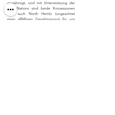
genehmigt, und mit Unterstützung der 
First Nations sind beide Konzessionen 
bzw. auch North Hemlo (ungeachtet 
einer allfälligen Genehmigung) für uns 
von FCM ernstzunehmende Zielbereiche 
für Erstbohrungen. Darüber hinaus haben 
die vorläufigen Ergebnisse aus Zigzag 
unser Vertrauen in das Konzessionsgebiet 
deutlich gestärkt.“
Die vollständige Meldung finden Sie 
unter: 