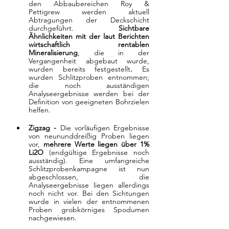
den Abbaubereichen Roy & 
Pettigrew werden aktuell 
Abtragungen der Deckschicht 
durchgeführt. 
Sichtbare 
Ähnlichkeiten mit der laut Berichten 
wirtschaftlich rentablen 
Mineralisierung
,
die in der 
Vergangenheit abgebaut wurde, 
wurden bereits festgestellt
. 
Es 
wurden Schlitzproben entnommen; 
die noch ausständigen 
Analyseergebnisse werden bei der 
Definition von geeigneten Bohrzielen 
helfen.
Zigzag - 
Die vorläufigen Ergebnisse 
von neununddreißig Proben liegen 
vor, 
mehrere Werte liegen über 1% 
Li2O 
(endgültige Ergebnisse noch 
ausständig). Eine umfangreiche 
Schlitzprobenkampagne ist nun 
abgeschlossen, die 
Analyseergebnisse liegen allerdings 
noch nicht vor. Bei den Sichtungen 
wurde in vielen der entnommenen 
Proben grobkörniges Spodumen 
nachgewiesen. 