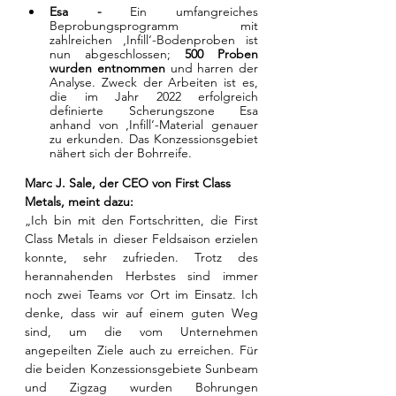
Esa - 
Ein umfangreiches 
Beprobungsprogramm mit 
zahlreichen ‚Infill‘-Bodenproben ist 
nun abgeschlossen; 
500 Proben 
wurden entnommen
 und harren der 
Analyse. Zweck der Arbeiten ist es, 
die im Jahr 2022 erfolgreich 
definierte Scherungszone Esa 
anhand von ‚Infill‘-Material genauer 
zu erkunden. Das Konzessionsgebiet 
nähert sich der Bohrreife. 
Marc J. Sale, der CEO von First Class 
Metals, meint dazu:
„Ich bin mit den Fortschritten, die First 
Class Metals in dieser Feldsaison erzielen 
konnte, sehr zufrieden. Trotz des 
herannahenden Herbstes sind immer 
noch zwei Teams vor Ort im Einsatz. Ich 
denke, dass wir auf einem guten Weg 
sind, um die vom Unternehmen 
angepeilten Ziele auch zu erreichen. Für 
die beiden Konzessionsgebiete Sunbeam 
und Zigzag wurden Bohrungen 