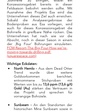
‚Bohrreife‘ zu bringen, wobei ein 
Konzessionsgebiet bereits in dieser 
Feldsaison bebohrt werden sollte. Mit 
Ausnahme des Projekts Esa wird das 
Unternehmen dieses Ziel auch erreichen. 
Sobald die Analyseergebnisse der 
Bodenproben aus Esa vorliegen, wird 
auch für dieses Konzessionsgebiet die 
Bohrreife in greifbare Nähe rücken. Das 
Unternehmen hat nach wie vor die 
Absicht, noch in dieser Saison in einem 
der ‚Big Four‘ Bohrungen einzuleiten. 
FCM-Report-The-Big-Four-How-we’re-
moving-towards-drilling.pdf 
(squarespace.com)
Wichtige Eckdaten:
North Hemlo - 
Aus dem
Dead Otter 
Trend wurde über weitere 
Goldvorkommen berichtet; 
entnommene Stichproben mit 
Werten von bis zu 
13,6 ppm (13,6 g/t) 
Gold (Au)
 stärken das Vertrauen in 
das Projekt und sprechen für 
vorrangige Bohrziele.
Sunbeam - 
An den Standorten der 
historischen Mine Sunbeam sowie in 