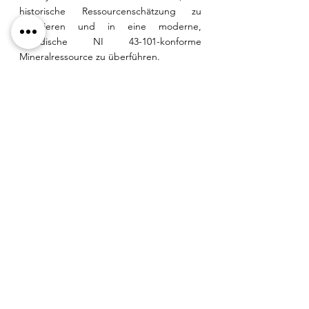
historische Ressourcenschätzung zu 
verifizieren und in eine moderne, 
kanadische NI 43-101-konforme 
Mineralressource zu überführen.
Military Metals erweitert sein 
Explorationspotenzial mit einem weiteren 
Antimon-Gold-Projekt im Osten der 
Slowakei im Tiennesgrund-Gebiet. Das 
Projekt befindet sich in der frühen 
Explorationsphase und die Lizenz umfasst 
13 Quadratkilometer. Über die gesamte 
Länge des Grundstücks wurden mehr als 
zwanzig historische Stollen dokumentiert, 
die vom slowakischen Geologischen 
Dienst kartiert wurden. Basierend auf 
dem Umfang der bereits in der 
Sowjetzeit von slowakischen Geologen 
geleisteten Arbeiten ist das Management 
von Military Metals Corp. überzeugt, dass 