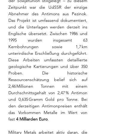
der Sowjetunion stillgelegt – zu diesem 
Zeitpunkt war die UdSSR der einzige 
Abnehmer des Antimons aus Pezinok. 
Das Projekt ist umfassend dokumentiert, 
und die Unterlagen werden derzeit ins 
Englische übersetzt. Zwischen 1986 und 
1995 wurden insgesamt 63 
Kernbohrungen sowie 1,7 km 
unterirdische Erschließung durchgeführt. 
Diese Arbeiten umfassten detaillierte 
geologische Kartierungen und über 350 
Proben. Die historische 
Ressourcenschätzung belief sich auf 
2,46 Millionen Tonnen mit einem 
Durchschnittsgehalt von 2,47 % Antimon 
und 0,635 Gramm Gold pro Tonne. Bei 
den derzeitigen Antimonpreisen enthält 
das Vorkommen Metalle im Wert von 
fast 
4 Milliarden Euro
.
Military Metals arbeitet aktiv daran, die 