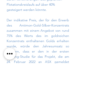
Flotationskreislaufs auf über 40% 
gesteigert werden könnte.
Der indikative Preis, der für den Erwerb 
des Antimon-Gold-Silber-Konzentrats 
zusammen mit einem Angebot von rund 
75% des Werts des im goldreichen 
Konzentrats enthaltenen Golds erhalten 
wurde, würde den Jahresumsatz so 
steigern, dass er den in der ersten 
Scoping-Studie für das Projekt, die am 
24. Februar 2022 an ASX gemeldet 
wurde, angegebenen Umsatz 
übersteigen würde, obwohl der 
Anlagendurchsatz um 15% auf 800.000 
tpa gesenkt wird.