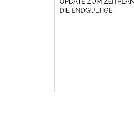
UPDATE ZUM ZEITPLA
DIE ENDGÜLTIGE
VEREINBARUNG ÜBER 
HELIUM-
VERFLÜSSIGUNGSANL