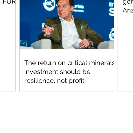
N FÜR
gem
Anz
DIE
Ent
Ver
AGE
The return on critical minerals
investment should be
resilience, not profit
©2026 by DGWA
Imprint
I
Disclaimer
I
Privacy Policy