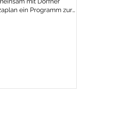
einsam mit Dorfner
aplan ein Programm zur
wicklung metallurgischer
fahren