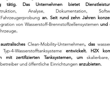
ung tätig. Das Unternehmen bietet Dienstleist
struktion, Analyse, Dokumentation, Software
 
Fahrzeugerprobung
 an. Seit rund zehn Jahren konzent
egration von Wasserstoff-Brennstoffzellensystemen
 und 
ahrzeuge
.
 australisches 
Clean-Mobility-Unternehmen
, das 
wasser
d 
Typ-4-Wasserstofftanksysteme
 entwickelt. H2X komb
en mit zertifizierten Tanksystemen, um 
skalierbare,
nbetreiber und öffentliche Einrichtungen
 anzubieten.