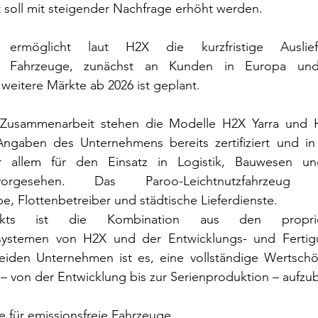
 soll mit steigender Nachfrage erhöht werden.
 ermöglicht laut H2X die kurzfristige Ausliefe
er Fahrzeuge, zunächst an Kunden in Europa und 
weitere Märkte ab 2026 ist geplant.
 Zusammenarbeit stehen die Modelle H2X Yarra und H
Angaben des Unternehmens bereits zertifiziert und in P
or allem für den Einsatz in Logistik, Bauwesen u
rgesehen. Das Paroo-Leichtnutzfahrzeug r
, Flottenbetreiber und städtische Lieferdienste.
kts ist die Kombination aus den proprie
rsystemen von H2X und der Entwicklungs- und Fertig
eiden Unternehmen ist es, eine vollständige Wertschöp
 – von der Entwicklung bis zur Serienproduktion – aufzu
e für emissionsfreie Fahrzeuge