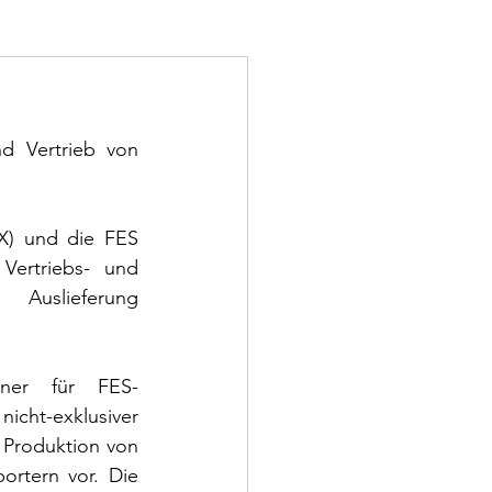
 Vertrieb von 
X) und die FES 
ertriebs- und 
Auslieferung 
tner für FES-
icht-exklusiver 
 Produktion von 
rtern vor. Die 