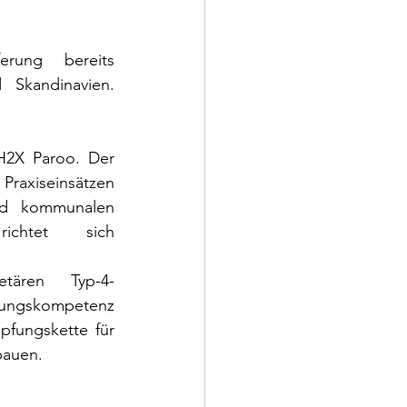
rung bereits 
Skandinavien. 
2X Paroo. Der 
raxiseinsätzen 
nd kommunalen 
ichtet sich 
tären Typ-4-
ungskompetenz 
fungskette für 
bauen.