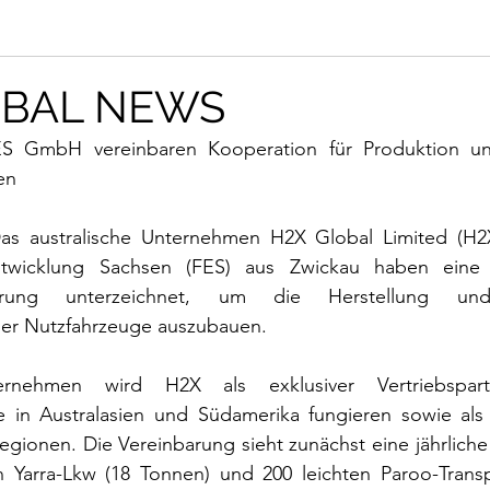
OBAL NEWS
S GmbH vereinbaren Kooperation für Produktion und
en
as australische Unternehmen H2X Global Limited (H2
wicklung Sachsen (FES) aus Zwickau haben eine V
nbarung unterzeichnet, um die Herstellung und 
ner Nutzfahrzeuge auszubauen.
rnehmen wird H2X als exklusiver Vertriebspar
e in Australasien und Südamerika fungieren sowie als n
egionen. Die Vereinbarung sieht zunächst eine jährliche
 Yarra-Lkw (18 Tonnen) und 200 leichten Paroo-Transpo