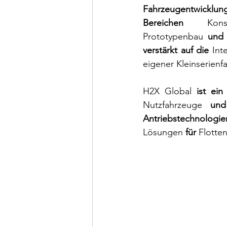
Fahrzeugentwickl
Bereichen 
Kon
Prototypenbau
 und
verstärkt auf die 
Int
eigener Kleinserienf
H2X Global
 ist ein
Nutzfahrzeuge
 un
Antriebstechnologi
Lösungen
 für 
Flotte