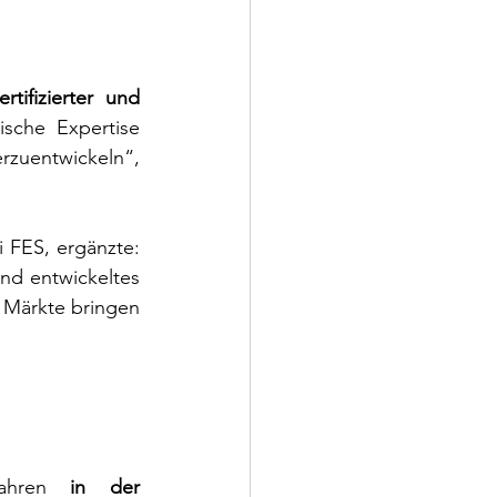
rtifizierter und 
sche Expertise 
zuentwickeln“, 
i FES, ergänzte:
nd entwickeltes 
Märkte bringen 
hren
 in der 