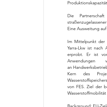
Produktionskapazität
Die Partnerschaft
straßenzugelassen
Eine Ausweitung auf 
Im Mittelpunkt der
Yarra-Lkw ist nach 
erprobt. Er ist v
Anwendungen vo
an Handwerksbetriebe
Kern des Proje
Wasserstoffspeiche
von FES. Ziel der b
Wasserstoffmobilität
Background: EU-Ziel