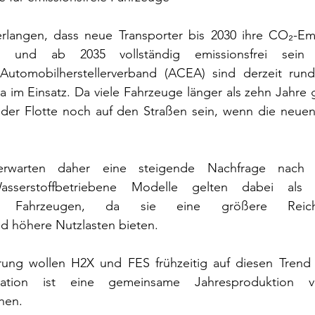
rlangen, dass neue Transporter bis 2030 ihre CO₂-Em
en und ab 2035 vollständig emissionsfrei sein 
utomobilherstellerverband (ACEA) sind derzeit rund 
a im Einsatz. Da viele Fahrzeuge länger als zehn Jahre 
l der Flotte noch auf den Straßen sein, wenn die neuen
 erwarten daher eine steigende Nachfrage nach em
asserstoffbetriebene Modelle gelten dabei als A
schen Fahrzeugen, da sie eine größere Reich
d höhere Nutzlasten bieten.
rung wollen H2X und FES frühzeitig auf diesen Trend 
ation ist eine gemeinsame Jahresproduktion 
hen.