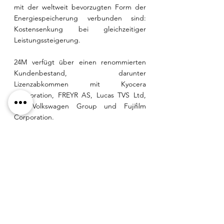
mit der weltweit bevorzugten Form der 
Energiespeicherung verbunden sind: 
Kostensenkung bei gleichzeitiger 
Leistungssteigerung.  
24M verfügt über einen renommierten 
Kundenbestand, darunter 
Lizenzabkommen mit Kyocera 
Corporation, FREYR AS, Lucas TVS Ltd, 
der Volkswagen Group und Fujifilm 
Corporation.  
Die vollständige Meldung finden Sie 
unter: 
https://voltresources.com/volt-