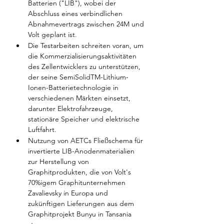
Batterien ("LIB"), wobei der 
Abschluss eines verbindlichen 
Abnahmevertrags zwischen 24M und 
Volt geplant ist.
Die Testarbeiten schreiten voran, um 
die Kommerzialisierungsaktivitäten 
des Zellentwicklers zu unterstützen, 
der seine SemiSolidTM-Lithium-
Ionen-Batterietechnologie in 
verschiedenen Märkten einsetzt, 
darunter Elektrofahrzeuge, 
stationäre Speicher und elektrische 
Luftfahrt.
Nutzung von AETCs Fließschema für 
invertierte LIB-Anodenmaterialien 
zur Herstellung von 
Graphitprodukten, die von Volt's 
70%igem Graphitunternehmen 
Zavalievsky in Europa und 
zukünftigen Lieferungen aus dem 
Graphitprojekt Bunyu in Tansania 