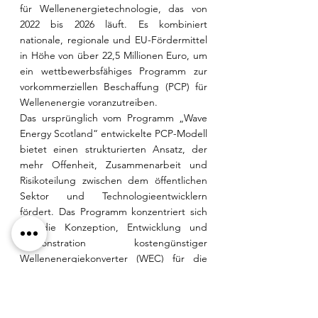
für Wellenenergietechnologie, das von 
2022 bis 2026 läuft. Es kombiniert 
nationale, regionale und EU-Fördermittel 
in Höhe von über 22,5 Millionen Euro, um 
ein wettbewerbsfähiges Programm zur 
vorkommerziellen Beschaffung (PCP) für 
Wellenenergie voranzutreiben.
Das ursprünglich vom Programm „Wave 
Energy Scotland“ entwickelte PCP-Modell 
bietet einen strukturierten Ansatz, der 
mehr Offenheit, Zusammenarbeit und 
Risikoteilung zwischen dem öffentlichen 
Sektor und Technologieentwicklern 
fördert. Das Programm konzentriert sich 
auf die Konzeption, Entwicklung und 
Demonstration kostengünstiger 
Wellenenergiekonverter (WEC) für die 
Stromerzeugung, die den rauen 
Bedingungen im Meer standhalten.
EuropeWave wird durch das EU-