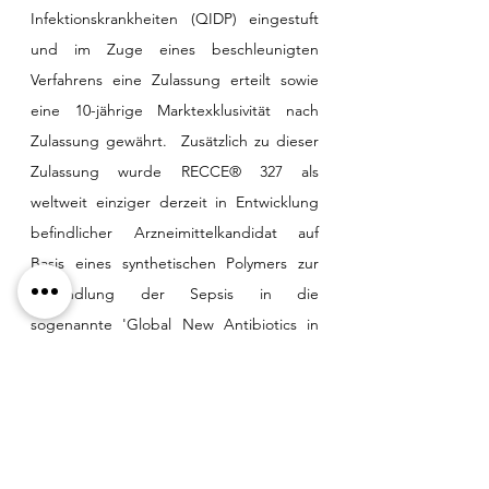
Infektionskrankheiten (QIDP) eingestuft 
und im Zuge eines beschleunigten 
Verfahrens eine Zulassung erteilt sowie 
eine 10-jährige Marktexklusivität nach 
Zulassung gewährt.  Zusätzlich zu dieser 
Zulassung wurde RECCE® 327 als 
weltweit einziger derzeit in Entwicklung 
befindlicher Arzneimittelkandidat auf 
Basis eines synthetischen Polymers zur 
Behandlung der Sepsis in die 
sogenannte 'Global New Antibiotics in 
Development Pipeline' der 
gemeinnützigen US-Organisation „The 
Pew Charitable Trusts“ aufgenommen. 
RECCE® 327 hat noch keine 
Marktzulassung für die Anwendung am 