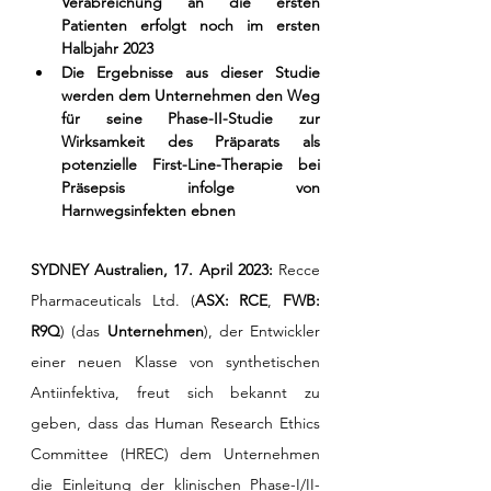
Verabreichung an die ersten 
Patienten erfolgt noch im ersten 
Halbjahr 2023
Die Ergebnisse aus dieser Studie 
werden dem Unternehmen den Weg 
für seine Phase-II-Studie zur 
Wirksamkeit des Präparats als 
potenzielle First-Line-Therapie bei 
Präsepsis infolge von 
Harnwegsinfekten ebnen
SYDNEY Australien, 17. April 2023:
 Recce 
Pharmaceuticals Ltd. (
ASX: RCE
, 
FWB: 
R9Q
) (das 
Unternehmen
), der Entwickler 
einer neuen Klasse von synthetischen 
Antiinfektiva, freut sich bekannt zu 
geben, dass das Human Research Ethics 
Committee (HREC) dem Unternehmen 
die Einleitung der klinischen Phase-I/II-