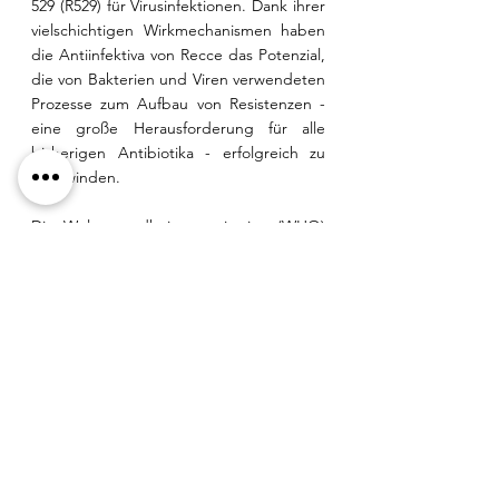
529 (R529) für Virusinfektionen. Dank ihrer 
vielschichtigen Wirkmechanismen haben 
die Antiinfektiva von Recce das Potenzial, 
die von Bakterien und Viren verwendeten 
Prozesse zum Aufbau von Resistenzen - 
eine große Herausforderung für alle 
bisherigen Antibiotika - erfolgreich zu 
überwinden.
Die Weltgesundheitsorganisation (WHO) 
hat R327, R435 und R529 in ihre Liste der 
in der klinischen Entwicklung befindlichen 
antibakteriellen Produkte gegen 
prioritäre Krankheitserreger 
aufgenommen und damit Recces 
Aktivitäten zur Bekämpfung von 
antimikrobiellen Resistenzen 
entsprechend gewürdigt. Die US-
Arzneimittelbehörde FDA hat R327 per 
Gesetz (Generating Antibiotics Incentive 
Now (GAIN) Act) als qualifiziertes Produkt 