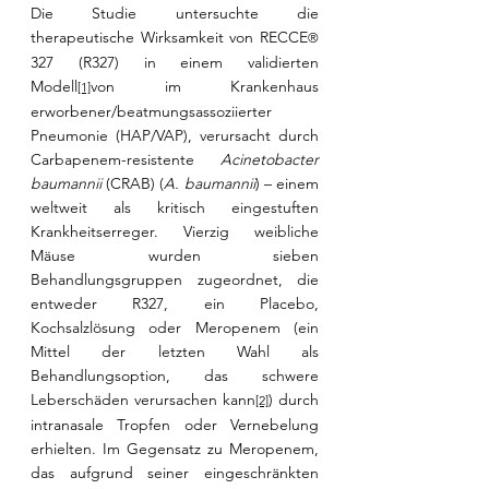
Die Studie untersuchte die 
therapeutische Wirksamkeit von RECCE
® 
327 (R327) in einem validierten 
Modell
von im Krankenhaus 
[1]
erworbener/beatmungsassoziierter 
Pneumonie (HAP/VAP), verursacht durch 
Carbapenem-resistente 
Acinetobacter 
baumannii 
(CRAB) (
A. baumannii
) – einem 
weltweit als kritisch eingestuften 
Krankheitserreger. Vierzig weibliche 
Mäuse wurden sieben 
Behandlungsgruppen zugeordnet, die 
entweder R327, ein Placebo, 
Kochsalzlösung oder Meropenem (ein 
Mittel der letzten Wahl als 
Behandlungsoption, das schwere 
Leberschäden verursachen kann
) durch 
[2]
intranasale Tropfen oder Vernebelung 
erhielten. Im Gegensatz zu Meropenem, 
das aufgrund seiner eingeschränkten 