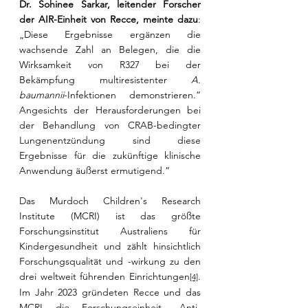
Dr. Sohinee Sarkar, leitender Forscher 
der AIR-Einheit von Recce, meinte dazu
: 
„Diese Ergebnisse ergänzen die 
wachsende Zahl an Belegen, die die 
Wirksamkeit von R327 bei der 
Bekämpfung multiresistenter 
A. 
baumannii
-Infektionen demonstrieren.“ 
Angesichts der Herausforderungen bei 
der Behandlung von CRAB-bedingter 
Lungenentzündung sind diese 
Ergebnisse für die zukünftige klinische 
Anwendung äußerst ermutigend.“
Das Murdoch Children's Research 
Institute (MCRI) ist das größte 
Forschungsinstitut Australiens für 
Kindergesundheit und zählt hinsichtlich 
Forschungsqualität und -wirkung zu den 
drei weltweit führenden Einrichtungen
. 
[4]
Im Jahr 2023 gründeten Recce und das 
MCRI die Forschungseinheit „Anti-