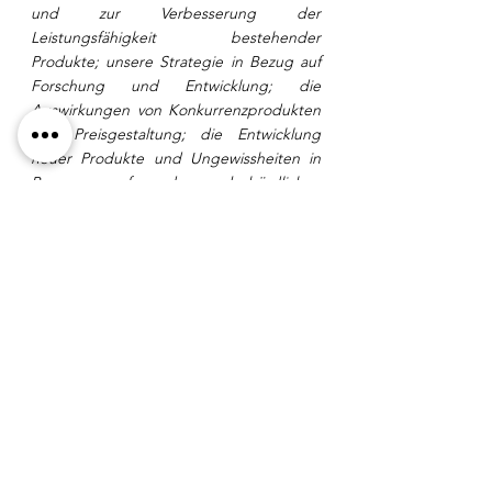
und zur Verbesserung der 
Leistungsfähigkeit bestehender 
Produkte; unsere Strategie in Bezug auf 
Forschung und Entwicklung; die 
Auswirkungen von Konkurrenzprodukten 
und Preisgestaltung; die Entwicklung 
neuer Produkte und Ungewissheiten in 
Bezug auf den behördlichen 
Zulassungsprozess. Solche Aussagen 
spiegeln die gegenwärtigen Ansichten 
des Unternehmens in Bezug auf 
zukünftige Ereignisse wider und 
unterliegen bestimmten Risiken und 
Ungewissheiten sowie anderen Risiken, 
die regelmäßig in den laufenden 
Einreichungen des Unternehmens bei 
den Wertpapieraufsichtsbehörden 
detailliert beschrieben werden. Diese 
Einreichungen können unter 
www.sedar.com
 oder unter 
www.sec.gov