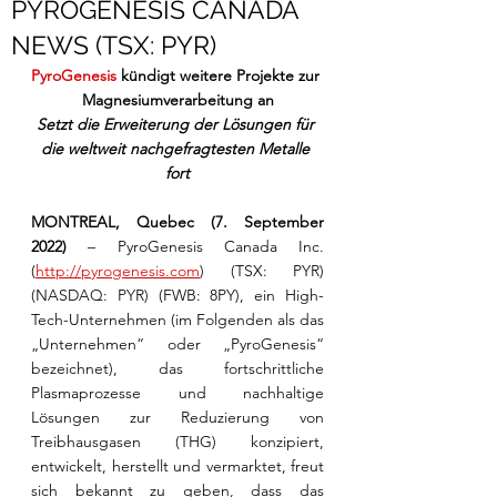
PYROGENESIS CANADA
NEWS (TSX: PYR)
PyroGenesis 
kündigt weitere Projekte zur 
Magnesiumverarbeitung an
Setzt die Erweiterung der Lösungen für 
die weltweit nachgefragtesten Metalle 
fort
MONTREAL, Quebec (7. September 
2022)
 – PyroGenesis Canada Inc. 
(
http://pyrogenesis.com
) (TSX: PYR) 
(NASDAQ: PYR) (FWB: 8PY), ein High-
Tech-Unternehmen (im Folgenden als das 
„Unternehmen“ oder „PyroGenesis“ 
bezeichnet), das fortschrittliche 
Plasmaprozesse und nachhaltige 
Lösungen zur Reduzierung von 
Treibhausgasen (THG) konzipiert, 
entwickelt, herstellt und vermarktet, freut 
sich bekannt zu geben, dass das 