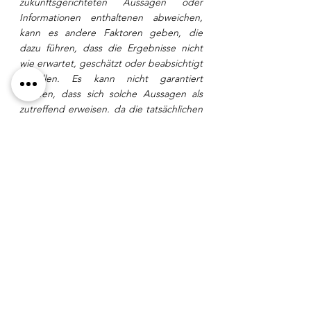
zukunftsgerichteten Aussagen oder 
Informationen enthaltenen abweichen, 
kann es andere Faktoren geben, die 
dazu führen, dass die Ergebnisse nicht 
wie erwartet, geschätzt oder beabsichtigt 
ausfallen. Es kann nicht garantiert 
werden, dass sich solche Aussagen als 
zutreffend erweisen, da die tatsächlichen 
Ergebnisse und zukünftigen Ereignisse 
erheblich von den in solchen Aussagen 
erwarteten abweichen können. 
Dementsprechend sollten sich die Leser 
nicht in unangemessener Weise auf 
zukunftsgerichtete Aussagen und 
zukunftsgerichtete Informationen 
verlassen. Die Leser werden darauf 
hingewiesen, dass das Vertrauen in 
solche Informationen für andere Zwecke 
möglicherweise nicht angemessen ist. 
Das Unternehmen verpflichtet sich nicht, 
zukunftsgerichtete Aussagen, 