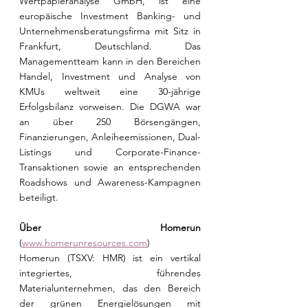
Wertpapieranalyse GmbH, ist eine 
europäische Investment Banking- und 
Unternehmensberatungsfirma mit Sitz in 
Frankfurt, Deutschland. Das 
Managementteam kann in den Bereichen 
Handel, Investment und Analyse von 
KMUs weltweit eine 30-jährige 
Erfolgsbilanz vorweisen. Die DGWA war 
an über 250 Börsengängen, 
Finanzierungen, Anleiheemissionen, Dual-
Listings und Corporate-Finance-
Transaktionen sowie an entsprechenden 
Roadshows und Awareness-Kampagnen 
beteiligt.
Über Homerun
(
www.homerunresources.com
)
Homerun (TSXV: HMR) ist ein vertikal 
integriertes, führendes 
Materialunternehmen, das den Bereich 
der grünen Energielösungen mit 