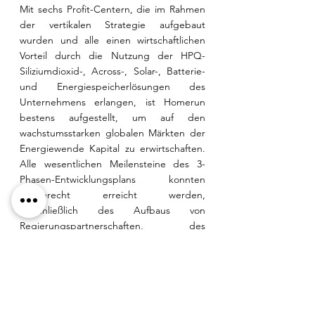
Mit sechs Profit-Centern, die im Rahmen 
der vertikalen Strategie aufgebaut 
wurden und alle einen wirtschaftlichen 
Vorteil durch die Nutzung der HPQ-
Siliziumdioxid-, Across-, Solar-, Batterie- 
und Energiespeicherlösungen des 
Unternehmens erlangen, ist Homerun 
bestens aufgestellt, um auf den 
wachstumsstarken globalen Märkten der 
Energiewende Kapital zu erwirtschaften. 
Alle wesentlichen Meilensteine des 3-
Phasen-Entwicklungsplans konnten 
zeitgerecht erreicht werden, 
einschließlich des Aufbaus von 
Regierungspartnerschaften, des 
Erreichens eines skalierbaren logistischen 
Marktzugangs und der Sicherung 
bahnbrechender geistiger 
Eigentumsrechte in den Bereichen 
fortschrittlicher Materialverarbeitung und 