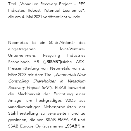
Titel „Vanadium Recovery Project – PFS 
Indicates Robust Potential Economics“, 
die am 4. Mai 2021 veröffentlicht wurde
Neometals ist ein 50-%-Aktionär des 
eingetragenen Joint-Venture-
Unternehmens Recycling Industries 
Scandinavia AB 
(„RISAB“)
(siehe ASX-
Pressemitteilung von Neometals vom 2. 
März 2023 mit dem Titel 
„Neometals Now 
Controlling Shareholder in Vanadium 
Recovery Project SPV“
).
RISAB bewertet 
die Machbarkeit der Errichtung einer 
Anlage, um hochgradiges V2O5 aus 
vanadiumhaltigen Nebenprodukten der 
Stahlherstellung zu verarbeiten und zu 
gewinnen, die von SSAB EMEA AB und 
SSAB Europe Oy (zusammen 
„SSAB“
) in 