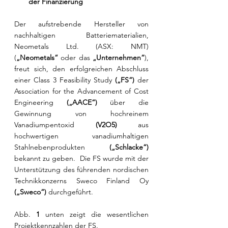
der Finanzierung
Der aufstrebende Hersteller von 
nachhaltigen Batteriematerialien, 
Neometals Ltd. (ASX: NMT) 
(
„Neometals“
 oder das 
„Unternehmen“
), 
freut sich, den erfolgreichen Abschluss 
einer Class 3 Feasibility Study 
(„FS“)
 der 
Association for the Advancement of Cost 
Engineering 
(„AACE“)
 über die 
Gewinnung von hochreinem 
Vanadiumpentoxid 
(V2O5)
 aus 
hochwertigen vanadiumhaltigen 
Stahlnebenprodukten 
(„Schlacke“)
bekannt zu geben.  Die FS wurde mit der 
Unterstützung des führenden nordischen 
Technikkonzerns Sweco Finland Oy 
(„Sweco“)
 durchgeführt.
Abb. 
1
 unten zeigt die wesentlichen 
Projektkennzahlen der FS.