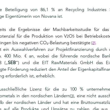
e Beteiligung von 86,1 % an Recycling Industries S
nige Eigentümerin von Novana ist.
its die Ergebnisse der Machbarkeitsstudie für das
tenzial für die Produktion von V
O
 bei Betriebskost
2
5
ringen bis negativen CO₂-Belastung bestätigte
.
[2]
t ein Auswahlverfahren zur Projektfinanzierung durch u
a. 400 Mio. € an, wobei die führende nordische Bank
B („
SEB
”) und die EIT RawMaterials GmbH das Eige
gte Förderung reduziert den Anteil der Eigenkapitalfinanz
g erforderlich ist, erheblich.
usschließliche Lizenz für die zu 100 % unternehm
ometals in den nordischen Ländern
, eine nicht aussch
[3]
lb der nordischen Länder und hat eine Bruttoumsatzli
 auf alle Produkte und Umsätze zu zahlen, die aus 