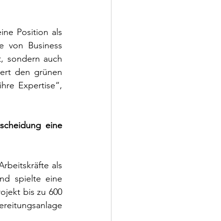
ne Position als 
fe von Business 
t, sondern auch 
ert den grünen 
re Expertise“, 
scheidung eine 
beitskräfte als 
d spielte eine 
jekt bis zu 600 
reitungsanlage 