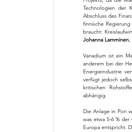
Projekts, da die Mar
Technologien der Kr
Abschluss des Finanz
finnische Regierung
Johanna Lamminen
,
Vanadium ist ein Met
anderem bei der Her
Energieindustrie ve
verfügt jedoch selb
kritischen Rohstof
abhängig.
Die Anlage in Pori 
was etwa 5-6 % der 
Europa entspricht. 