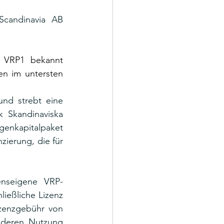
candinavia AB 
 VRP1 bekannt 
en im untersten 
nd strebt eine 
 Skandinaviska 
nkapitalpaket 
ierung, die für 
enseigene VRP-
ließliche Lizenz 
zenzgebühr von 
deren Nutzung 