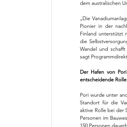
dem australischen U
„Die Vanadiumanlage 
Pionier in der nachh
Finland unterstützt 
die Selbstversorgun
Wandel und schafft 
sagt Programmdirekt
Der Hafen von Pori 
entscheidende Rolle
Pori wurde unter and
Standort für die Va
aktive Rolle bei de
Personen im Bauwese
150 Personen dauerh