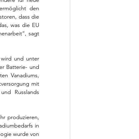
ondere für neue 
ermöglicht den 
toren, dass die 
as, was die EU 
braucht: Kreislaufwirtschaft, Selbstversorgung und neue industrielle Zusammenarbeit“, sagt 
 wird und unter 
 Batterie- und 
ten Vanadiums, 
tversorgung mit 
 und Russlands 
r produzieren, 
diumbedarfs in 
ogie wurde von 