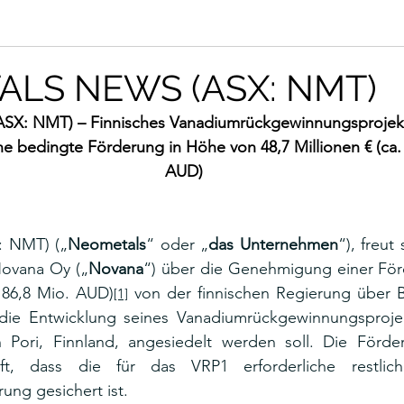
LS NEWS (ASX: NMT)
ASX: NMT) – Finnisches Vanadiumrückgewinnungsprojekt
ne bedingte Förderung in Höhe von 48,7 Millionen € (ca. 
AUD)
: NMT) („
Neometals
“ oder „
das Unternehmen
“), freut
Novana Oy („
Novana
“) über die Genehmigung einer För
. 86,8 Mio. AUD)
 von der finnischen Regierung über B
[1]
 die Entwicklung seines Vanadiumrückgewinnungsproje
n Pori, Finnland, angesiedelt werden soll. Die Förder
t, dass die für das VRP1 erforderliche restlic
ung gesichert ist.