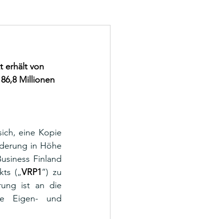
 erhält von 
86,8 Millionen 
 sich, eine Kopie 
derung in Höhe 
usiness Finland 
kts („
VRP1
“) zu 
ung ist an die 
he Eigen- und 