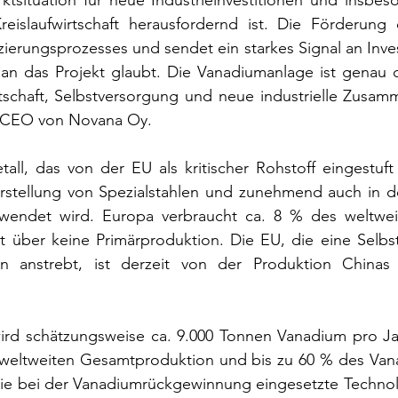
ktsituation für neue Industrieinvestitionen und insbes
eislaufwirtschaft herausfordernd ist. Die Förderung 
ierungsprozesses und sendet ein starkes Signal an Inves
 an das Projekt glaubt. Die Vanadiumanlage ist genau d
 CEO von Novana Oy.
all, das von der EU als kritischer Rohstoff eingestuft
stellung von Spezialstahlen und zunehmend auch in der
rwendet wird. Europa verbraucht ca. 8 % des weltwei
st über keine Primärproduktion. Die EU, die eine Selbs
fen anstrebt, ist derzeit von der Produktion Chinas
wird schätzungsweise ca. 9.000 Tonnen Vanadium pro Jah
weltweiten Gesamtproduktion und bis zu 60 % des Vana
Die bei der Vanadiumrückgewinnung eingesetzte Technol