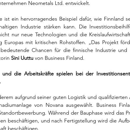
nternehmen Neometals Ltd. entwickelt.
ist ein hervorragendes Beispiel dafür, wie Finnland sei
altigen Industrie stärken kann. Die Investitionsbeihil
nicht nur neue Technologien und die Kreislaufwirtschaf
g Europas mit kritischen Rohstoffen. „Das Projekt förd
bedeutende Chancen für die finnische Industrie und ih
orin 
Sini Uuttu
 von Business Finland.
und die Arbeitskräfte spielen bei der Investitionsent
.
erem aufgrund seiner guten Logistik und qualifizierten Ar
nadiumanlage von Novana ausgewählt. Business Finlan
r Standortbewerbung. Während der Bauphase wird das Pro
n beschäftigen, und nach Fertigstellung wird die Aufbe
aft beschäftigen.