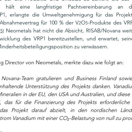
 hält eine langfristige Pachtvereinbarung an d
P1, erlangte die Umweltgenehmigung für das Projek
 Abnahmevertrag für 100 % der V
O
-Produkte des VRP
2
5
 Neometals hat nicht die Absicht, RISAB/Novana weit
[5]
twicklung des VRP1 bereitzustellen, und erwartet, sein
Minderheitsbeteiligungsposition zu verwässern.
g Director von Neometals, merkte dazu wie folgt an:
ovana-Team gratulieren und Business Finland sowie 
anhaltende Unterstützung des Projekts danken. Vanadium
 Mineralien in der EU, den USA und Australien, und diese 
, das für die Finanzierung des Projekts erforderliche 
das Projekt darauf abzielt, in den nordischen Länd
strom Vanadium mit einer CO₂-Belastung von null zu pro