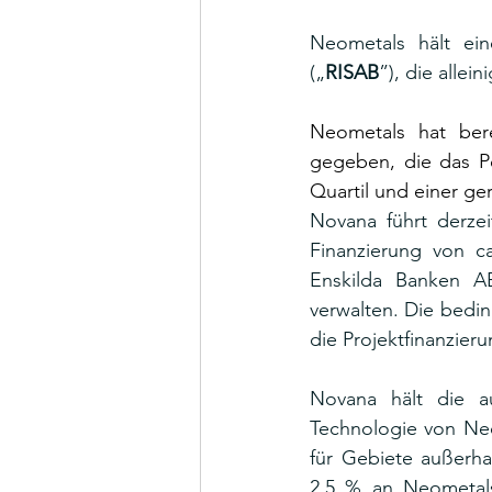
Neometals hält ein
(„
RISAB
”), die allei
Neometals hat bere
gegeben, die das Po
Quartil und einer ge
Novana führt derzei
Finanzierung von c
Enskilda Banken A
verwalten. Die bedin
die Projektfinanzierun
Novana hält die a
Technologie von Ne
für Gebiete außerha
2,5 % an Neometals