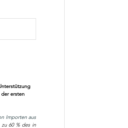
Unterstützung 
 der ersten 
Europa verbraucht ca. 8 % des weltweiten Vanadiums, ist jedoch vor allem von Importen aus 
zu 60 % des in 