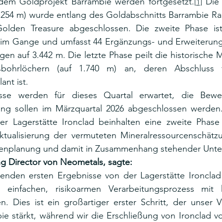
dem Goldprojekt Barrambie werden fortgesetzt.
 Die 
[1]
.254 m) wurde entlang des Goldabschnitts Barrambie Ran
olden Treasure abgeschlossen. Die zweite Phase ist 
d im Gange und umfasst 44 Ergänzungs- und Erweiterungs
n auf 3.442 m. Die letzte Phase peilt die historische M
sbohrlöchern (auf 1.740 m) an, deren Abschluss f
nt ist.
isse werden für dieses Quartal erwartet, die Bewe
ng sollen im Märzquartal 2026 abgeschlossen werden.
er Lagerstätte Ironclad beinhalten eine zweite Phase m
Aktualisierung der vermuteten Mineralressourcenschätz
nenplanung und damit in Zusammenhang stehender Unt
g Director von Neometals, sagte:
henden ersten Ergebnisse von der Lagerstätte Ironclad 
n einfachen, risikoarmen Verarbeitungsprozess mit 
. Dies ist ein großartiger erster Schritt, der unser V
e stärkt, während wir die Erschließung von Ironclad vo