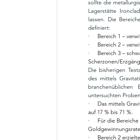
sollte die metallurg
Lagerstätte Ironcla
lassen. Die Bereich
definiert:
·     Bereich 1 – ve
·     Bereich 2 – ve
·     Bereich 3 – sch
Scherzonen/Erzgän
Die bisherigen Test
des mittels Gravita
branchenüblichen 
untersuchten Probe
·     Das mittels Gr
auf 17 % bis 71 %.
·     Für die Bereic
Goldgewinnungsraten
·     Bereich 2 erzi