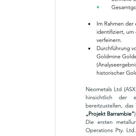
•        
Gesamtgo
Im Rahmen der 
identifiziert, u
verfeinern.
Durchführung vo
Goldmine Golde
(Analyseergebni
historischer Go
Neometals Ltd (ASX
hinsichtlich der 
„Projekt Barrambie“
Die ersten metallu
Operations Pty. Ltd