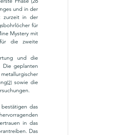
erste Phase (26 
ges und in der 
zurzeit in der 
bohrlöcher für 
ine Mystery mit 
ür die zweite 
rtung und die 
 Die geplanten 
etallurgischer 
ung
 sowie die 
[2]
ersuchungen.
bestätigen das 
hervorragenden 
ertrauen in das 
rantreiben. Das 