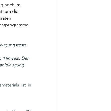
ng noch im 
t, um die 
raten 
 Testprogramme 
laugungstests
 (Hinweis: Der 
yanidlaugung 
terials ist in 