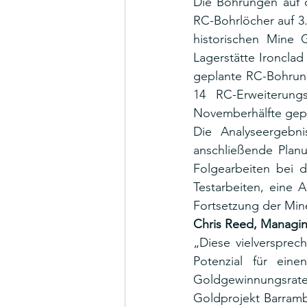
Die Bohrungen auf 
RC-Bohrlöcher auf 3
historischen Mine G
Lagerstätte Ironcla
geplante RC-Bohrunge
14 RC-Erweiterung
Novemberhälfte gepla
Die Analyseergebn
anschließende Planu
Folgearbeiten bei d
Testarbeiten, eine 
Fortsetzung der Mi
Chris Reed, Managin
„Diese vielversprec
Potenzial für eine
Goldgewinnungsraten
Goldprojekt Barrambi