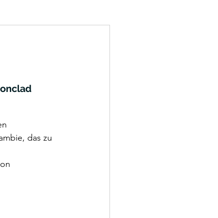
ronclad
en 
ambie, das zu 
on 