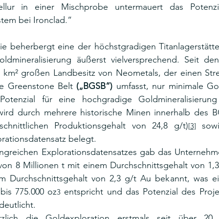
lur in einer Mischprobe untermauert das Potenzia
tem bei Ironclad.“
ie beherbergt eine der höchstgradigen Titanlagerstätte
oldmineralisierung äußerst vielversprechend. Seit den
km² großen Landbesitz von Neometals, der einen Stre
e Greenstone Belt 
(„BGSB“)
 umfasst, nur minimale Go
Potenzial für eine hochgradige Goldmineralisierung
wird durch mehrere historische Minen innerhalb des B
schnittlichen Produktionsgehalt von 24,8 g/t)
 sowi
[3]
rationsdatensatz belegt.
greichen Explorationsdatensatzes gab das Unternehme
 von 8 Millionen t mit einem Durchschnittsgehalt von 1,3 
em Durchschnittsgehalt von 2,3 g/t Au bekannt, was ein
bis 775.000 oz
 entspricht und das Potenzial des Proje
3
eutlicht.
zlich die Goldexploration erstmals seit über 20 