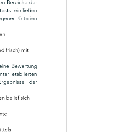
en Bereiche der 
sts einfließen 
ener Kriterien 
gen
d frisch) mit 
eine Bewertung 
er etablierten 
rgebnisse der 
n belief sich 
mte 
ttels 