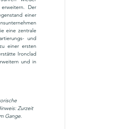
rweitern. Der 
genstand einer 
onsunternehmen 
 eine zentrale 
rtierungs- und 
u einer ersten 
stätte Ironclad 
weitern und in 
orische 
Hinweis: Zurzeit 
im Gange.