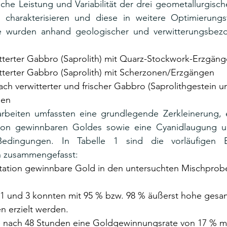
ische Leistung und Variabilität der drei geometallurgisch
d charakterisieren und diese in weitere Optimierungste
e wurden anhand geologischer und verwitterungsbezog
rwitterter Gabbro (Saprolith) mit Quarz-Stockwork-Erzgän
rwitterter Gabbro (Saprolith) mit Scherzonen/Erzgängen
wach verwitterter und frischer Gabbro (Saprolithgestein un
gen
arbeiten umfassten eine grundlegende Zerkleinerung, 
tion gewinnbaren Goldes sowie eine Cyanidlaugung unt
Bedingungen. In Tabelle 1 sind die vorläufigen E
n zusammengefasst:
avitation gewinnbare Gold in den untersuchten Mischprobe
he 1 und 3 konnten mit 95 % bzw. 98 % äußerst hohe gesa
 erzielt werden.
elte nach 48 Stunden eine Goldgewinnungsrate von 17 % mi