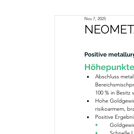
Nov 7, 2025
NEOMETA
Positive metallu
Höhepunkt
Abschluss metal
Bereichsmischpr
100 % in Besitz 
Hohe Goldgewin
risikoarmem, br
Positive Ergebn
•        
Goldgewin
•        
Schnelle 