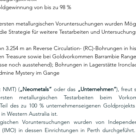
ldgewinnung von bis zu 98 %
ersten metallurgischen Voruntersuchungen wurden Mögl
m die Strategie für weitere Testarbeiten und Untersuchun
n 3.254 m an Reverse Circulation- (RC)-Bohrungen in his
n Treasure sowie bei Goldvorkommen Barrambie Range
sse noch ausstehend); Bohrungen in Lagerstätte Ironcla
ldmine Mystery im Gange
: NMT) (
„Neometals“
 oder das 
„Unternehmen“
), freut
ersten metallurgischen Testarbeiten beim Vorko
) in Western Australia ist.
rgischen Voruntersuchungen wurden von Independent 
. (IMO) in dessen Einrichtungen in Perth durchgeführt