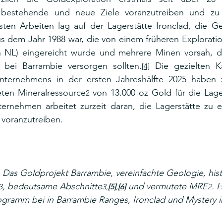
estehende und neue Ziele voranzutreiben und zu e
ten Arbeiten lag auf der Lagerstätte Ironclad, die Ge
us dem Jahr 1988 war, die von einem früheren Explorati
 NL) eingereicht wurde und mehrere Minen vorsah, die
 bei Barrambie versorgen sollten.
 Die gezielten Ka
[4]
nternehmens in der ersten Jahreshälfte 2025 haben z
ten Mineralressource
 von 13.000 oz Gold für die Lager
2
ernehmen arbeitet zurzeit daran, die Lagerstätte zu er
 voranzutreiben.
 Das Goldprojekt Barrambie, vereinfachte Geologie, hist
, bedeutsame Abschnitte
 und vermutete MRE
. 
3
3,
[5]
,
[6]
2
rogramm bei in Barrambie Ranges, Ironclad und Mystery 