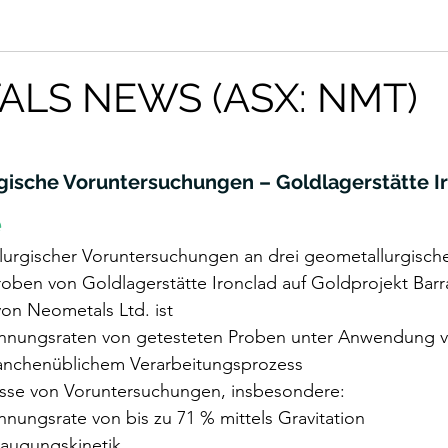
LS NEWS (ASX: NMT)
rgische Voruntersuchungen – Goldlagerstätte I
e
lurgischer Voruntersuchungen an drei geometallurgisch
oben von Goldlagerstätte Ironclad auf Goldprojekt Barr
von Neometals Ltd. ist
nungsraten von getesteten Proben unter Anwendung v
anchenüblichem Verarbeitungsprozess
isse von Voruntersuchungen, insbesondere:
nungsrate von bis zu 71 % mittels Gravitation
Laugungskinetik