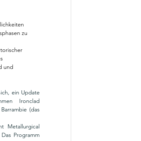
ichkeiten 
gsphasen zu 
torischer 
s 
d und 
 sich, ein Update 
mmen Ironclad 
bereitzustellen, das Teil des zu 100 % unternehmenseigenen Goldprojekts Barrambie (das 
Metallurgical 
. Das Programm 