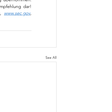
mpfehlung dar! 
a
, 
www.sec.gov
, 
See All