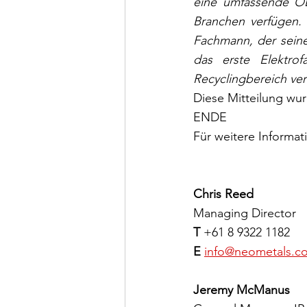
eine umfassende OE
Branchen verfügen. 
Fachmann, der seine
das erste Elektro
Recyclingbereich ver
Diese Mitteilung wu
ENDE
Für weitere Informat
Chris Reed
Managing Director
T 
+61 8 9322 1182
E 
info@neometals.c
Jeremy McManus