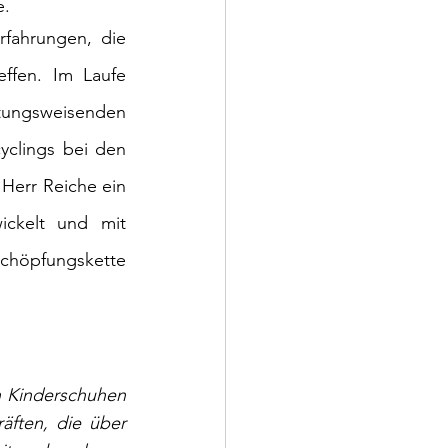
. 
fahrungen, die 
ffen. Im Laufe 
tungsweisenden 
yclings bei den 
err Reiche ein 
ickelt und mit 
höpfungskette 
n Kinderschuhen 
äften, die über 