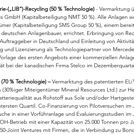
ie-(„LIB“)-Recycling (50 % Technologie)
 - Vermarktung ü
us GmbH (Kapitalbeteiligung NMT 50 %). Alle Anlagen 
mer (Kapitalbeteiligung SMS Group 50 %), einem bereits
 deutschen Anlagenbauer, errichtet. Erbringung von Rec
 Auftraggeber in Deutschland und Einleitung von Aktivitä
ng und Lizenzierung als Technologiepartner von Mercede
Vorlage des ersten Angebots einer kommerziellen Anlage
ät bei der kanadischen Firma Stelco im Dezemberquartal
 (70 % Technologie) – 
Vermarktung des patentierten EL
s (30%iger Miteigentümer Mineral Resources Ltd.) zur He
atteriequalität aus Rohstoff aus Sole und/oder Hartgeste
tersten Quartil. Co-Finanzierung von Pilotversuchen im 
che in einer Vorführanlage und Evaluierungsstudien im J
iOH-Betrieb mit einer Kapazität von 25.000 Tonnen pro Ja
0-Joint Ventures mit Firmen, die in Verbindung zu Bond