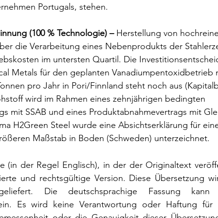
rnehmen Portugals, stehen.
nnung (100 % Technologie) –
 Herstellung von hochrein
er die Verarbeitung eines Nebenprodukts der Stahler
iebskosten im untersten Quartil. Die Investitionsentschei
ical Metals für den geplanten Vanadiumpentoxidbetrieb m
Tonnen pro Jahr in Pori/Finnland steht noch aus (Kapitalb
hstoff wird im Rahmen eines zehnjährigen bedingten 
rags mit SSAB und eines Produktabnahmevertrags mit Gle
rma H2Green Steel wurde eine Absichtserklärung für ein
größeren Maßstab in Boden (Schweden) unterzeichnet.
in der Regel Englisch), in der der Originaltext veröffen
risierte und rechtsgültige Version. Diese Übersetzung wi
tgeliefert. Die deutschsprachige Fassung kann 
in. Es wird keine Verantwortung oder Haftung für d
ngemessenheit oder die Genauigkeit dieser Übersetzu