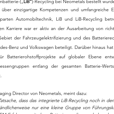
nbatterie-(„
LiB“
)-Recycling bei Neometals bestellt wurde
t über einzigartige Kompetenzen und umfangreiche Er
Sparten Automobiltechnik, LiB und LiB-Recycling betre
gen Karriere war er aktiv an der Ausarbeitung von rich
Gebiet der Fahrzeugelektrifizierung und des Batterierec
s-Benz und Volkswagen beteiligt. Darüber hinaus hat H
für Batterierohstoffprojekte auf globaler Ebene entw
ressengruppen entlang der gesamten Batterie-Wertsc
.
aging Director von Neometals, meint dazu:
atsache, dass das integrierte LiB-Recycling noch in de
ständlicherweise nur eine kleine Gruppe von Führungskr