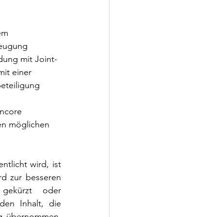
em 
zeugung 
dung mit Joint-
it einer 
eteiligung 
ncore 
en möglichen 
tlicht wird, ist 
rd zur besseren 
gekürzt oder 
en Inhalt, die 
ng übernommen. 