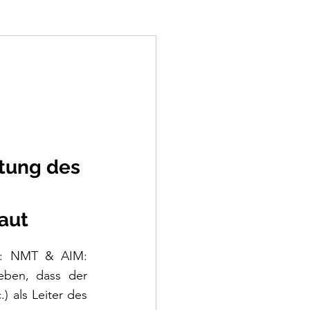
itung des 
aut
SX: NMT & AIM: 
eben, dass der 
) als Leiter des 