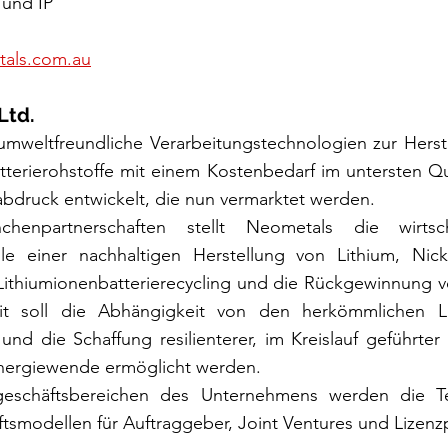
und IP 
als.com.au
Ltd.
mweltfreundliche Verarbeitungstechnologien zur Herstel
tterierohstoffe mit einem Kostenbedarf im untersten Qu
druck entwickelt, die nun vermarktet werden.
chenpartnerschaften stellt Neometals die wirtsch
le einer nachhaltigen Herstellung von Lithium, Nick
ithiumionenbatterierecycling und die Rückgewinnung von
t soll die Abhängigkeit von den herkömmlichen Lie
und die Schaffung resilienterer, im Kreislauf geführter L
nergiewende ermöglicht werden. 
geschäftsbereichen des Unternehmens werden die Te
smodellen für Auftraggeber, Joint Ventures und Lizenzp