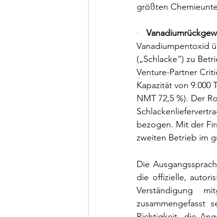
größten Chemieunte
·   
Vanadiumrückgewi
Vanadiumpentoxid üb
(„Schlacke“) zu Betr
Venture-Partner Crit
Kapazität von 9.000 
NMT 72,5 %). Der Ro
Schlackenliefervert
bezogen. Mit der Fi
zweiten Betrieb im 
Die Ausgangssprache (
die offizielle, auto
Verständigung mi
zusammengefasst se
Richtigkeit, die A