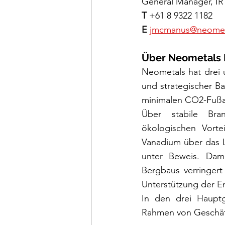
General Manager, IR 
T
 +61 8 9322 1182
E
jmcmanus@neomet
Über Neometals 
Neometals hat drei u
und strategischer Ba
minimalen CO2-Fußab
Über stabile Bran
ökologischen Vortei
Vanadium über das L
unter Beweis. Dami
Bergbaus verringert 
Unterstützung der E
In den drei Haupt
Rahmen von Geschäft