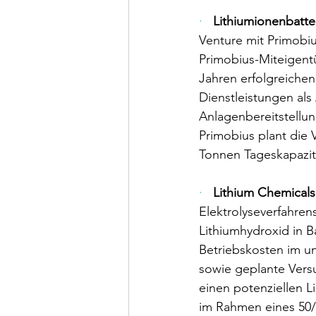
·   
Lithiumionenbatter
Venture mit Primobi
Primobius-Miteigentü
Jahren erfolgreichen
Dienstleistungen als
Anlagenbereitstellu
Primobius plant die 
Tonnen Tageskapazit
·   
Lithium Chemicals
Elektrolyseverfahren
Lithiumhydroxid in B
Betriebskosten im un
sowie geplante Versu
einen potenziellen L
im Rahmen eines 50/5