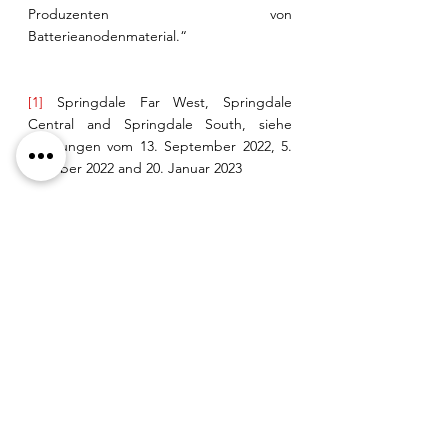
Produzenten von 
Batterieanodenmaterial.“
[1]
 Springdale Far West, Springdale 
Central and Springdale South, siehe 
Meldungen vom 13. September 2022, 5. 
Oktober 2022 and 20. Januar 2023
Abbildung 1: AEM-Vermessungsbild, das 
leitfähiges Material in Relation zu 
Ressourcengebieten und neuen Zielen 