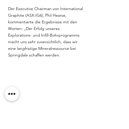
Der Executive Chairman von International 
Graphite (ASX:IG6), Phil Hearse, 
kommentierte die Ergebnisse mit den 
Worten: „Der Erfolg unseres 
Explorations- und Infill-Bohrprogramms 
macht uns sehr zuversichtlich, dass wir 
eine langfristige Mineralressource bei 
Springdale schaffen werden.
Die vollständige Meldung finden Sie auf 
der Website des Unternehmens: 