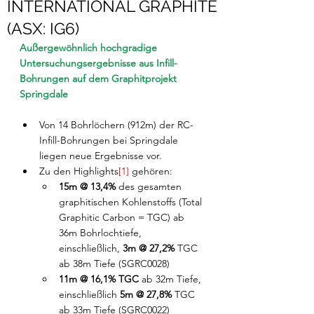
INTERNATIONAL GRAPHITE
(ASX: IG6)
Außergewöhnlich hochgradige 
Untersuchungsergebnisse aus Infill-
Bohrungen auf dem Graphitprojekt 
Springdale 
Von 14 Bohrlöchern (912m) der RC-
Infill-Bohrungen bei Springdale 
liegen neue Ergebnisse vor.
Zu den Highlights
[1]
 gehören:
15m @ 13,4% 
des gesamten 
graphitischen Kohlenstoffs (Total 
Graphitic Carbon = TGC) ab 
36m Bohrlochtiefe, 
einschließlich, 
3m @ 27,2% 
TGC 
ab 38m Tiefe (SGRC0028)
11m @ 16,1% TGC 
ab 32m Tiefe, 
einschließlich 
5m @ 27,8% 
TGC
ab 33m Tiefe (SGRC0022)