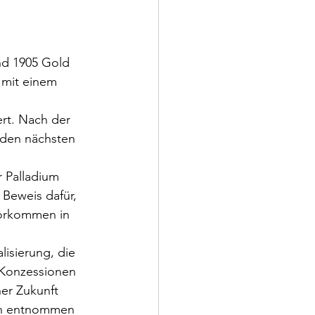
nd 1905 Gold 
 mit einem 
rt. Nach der 
 den nächsten 
 Palladium 
Beweis dafür, 
Vorkommen in 
isierung, die 
Konzessionen 
er Zukunft 
en entnommen 