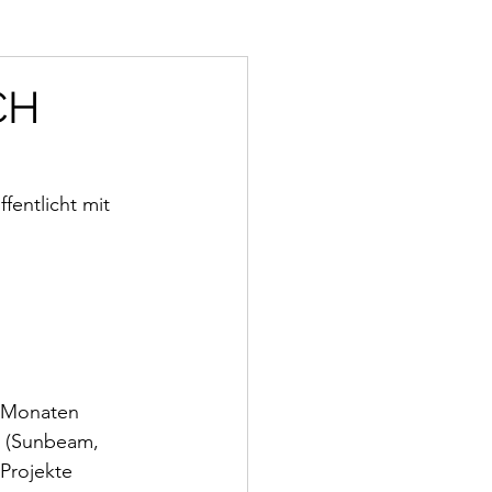
CH
fentlicht mit 
2 Monaten 
e (Sunbeam, 
Projekte 