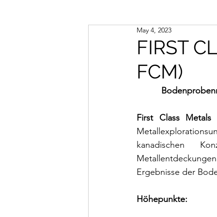
May 4, 2023
FIRST C
FCM)
Bodenprobenna
First Class Metal
Metallexplorationsu
kanadischen Ko
Metallentdeckunge
Ergebnisse der Bode
Höhepunkte: