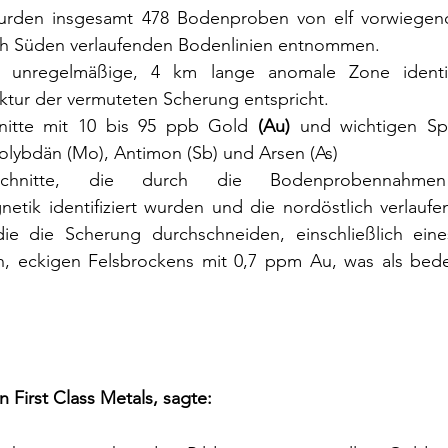
urden insgesamt 478 Bodenproben von elf vorwiegend 
h Süden verlaufenden Bodenlinien entnommen.
unregelmäßige, 4 km lange anomale Zone identifiz
ktur der vermuteten Scherung entspricht.
itte mit 10 bis 95 ppb Gold 
(Au)
 und wichtigen Sp
Molybdän (Mo), Antimon (Sb) und Arsen (As)
chnitte, die durch die Bodenprobennahme
etik identifiziert wurden und die nordöstlich verlaufe
die die Scherung durchschneiden, einschließlich eines 
n, eckigen Felsbrockens mit 0,7 ppm Au, was als bede
 First Class Metals, sagte: