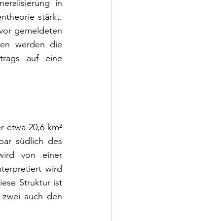
ralisierung in 
heorie stärkt. 
vor gemeldeten 
ten werden die 
rags auf eine 
r etwa 20,6 km² 
ar südlich des 
ird von einer 
erpretiert wird 
se Struktur ist 
 zwei auch den 