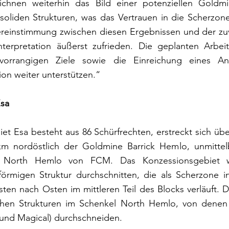
chnen weiterhin das Bild einer potenziellen Goldmine
liden Strukturen, was das Vertrauen in die Scherzonent
ereinstimmung zwischen diesen Ergebnissen und der zu
nterpretation äußerst zufrieden. Die geplanten Arbei
vorrangigen Ziele sowie die Einreichung eines Ant
on weiter unterstützen.“
Esa
t Esa besteht aus 86 Schürfrechten, erstreckt sich übe
m nordöstlich der Goldmine Barrick Hemlo, unmittelb
s North Hemlo von FCM. Das Konzessionsgebiet w
örmigen Struktur durchschnitten, die als Scherzone int
en nach Osten im mittleren Teil des Blocks verläuft. Die
ichen Strukturen im Schenkel North Hemlo, von denen
und Magical) durchschneiden.