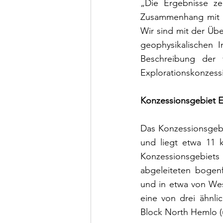
„Die Ergebnisse zei
Zusammenhang mit so
Wir sind mit der Üb
geophysikalischen I
Beschreibung der 
Explorationskonzessi
Konzessionsgebiet 
Das Konzessionsgebie
und liegt etwa 11 k
Konzessionsgebiet
abgeleiteten bogenf
und in etwa von West
eine von drei ähnl
Block North Hemlo (