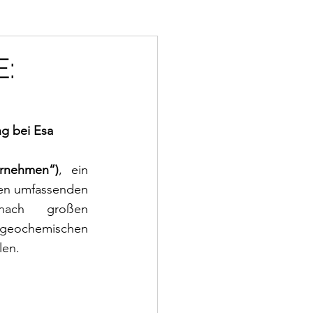
E:
g bei Esa
ernehmen“)
, ein 
en umfassenden 
nach großen 
geochemischen 
len.