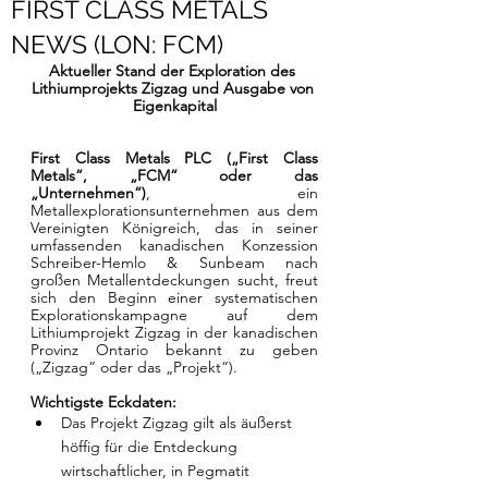
FIRST CLASS METALS
NEWS (LON: FCM)
Aktueller Stand der Exploration des 
Lithiumprojekts Zigzag und Ausgabe von 
Eigenkapital
First Class Metals PLC („First Class 
Metals“, „FCM“ oder das 
„Unternehmen“)
, ein 
Metallexplorationsunternehmen aus dem 
Vereinigten Königreich, das in seiner 
umfassenden kanadischen Konzession 
Schreiber-Hemlo & Sunbeam nach 
großen Metallentdeckungen sucht, freut 
sich
den Beginn einer systematischen 
Explorationskampagne auf dem 
Lithiumprojekt Zigzag in der kanadischen 
Provinz Ontario bekannt zu geben 
(„Zigzag“ oder das „Projekt“).
Wichtigste Eckdaten:
Das Projekt Zigzag gilt als äußerst 
höffig für die Entdeckung 
wirtschaftlicher, in Pegmatit 