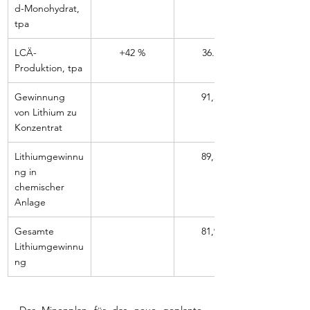
d-Monohydrat, 
tpa
LCÄ-
+42 %
36.670
Produktion, tpa
Gewinnung 
91,5 %
von Lithium zu 
Konzentrat
Lithiumgewinnu
89,5 %
ng in 
chemischer 
Anlage
Gesamte 
81,9 %
Lithiumgewinnu
ng