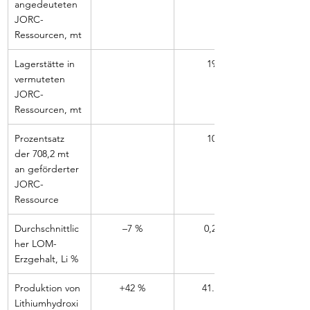
angedeuteten 
JORC-
Ressourcen, mt
Lagerstätte in 
19,0
vermuteten 
JORC-
Ressourcen, mt
Prozentsatz 
10,4
der 708,2 mt 
an geförderter 
JORC-
Ressource
Durchschnittlic
–7 %
0,262
her LOM-
Erzgehalt, Li %
Produktion von 
+42 %
41.658
Lithiumhydroxi