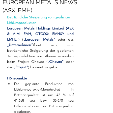
EUROPEAN METALS NEWS
(ASX: EMH)
Beträchtliche Steigerung von geplanter 
Lithiumproduktion
European Metals Holdings Limited (ASX 
& AIM: EMH, OTCQX: EMHXY und 
EMHLF)
 (
„European Metals“
 oder das 
„Unternehmen“
)
freut sich, eine 
beträchtliche Steigerung der geplanten 
Jahresproduktion von Lithiumchemikalien 
beim Projekt Cinovec (
„Cinovec“
 oder 
das 
„Projekt“
) bekannt zu geben.
Höhepunkte
Die geplante Produktion von 
Lithiumhydroxid-Monohydrat in 
Batteriequalität ist um 42 % auf 
41.658 tpa bzw. 36.670 tpa 
Lithiumcarbonat in Batteriequalität 
gestiegen.