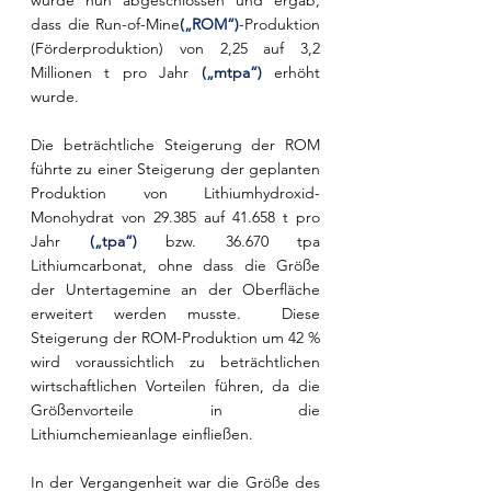
wurde nun abgeschlossen und ergab, 
dass die Run-of-Mine
(„ROM“)
-Produktion 
(Förderproduktion) von 2,25 auf 3,2 
Millionen t pro Jahr 
(„mtpa“)
 erhöht 
wurde.
Die beträchtliche Steigerung der ROM 
führte zu einer Steigerung der geplanten 
Produktion von Lithiumhydroxid-
Monohydrat von 29.385 auf 41.658 t pro 
Jahr 
(„tpa“)
 bzw. 36.670 tpa 
Lithiumcarbonat, ohne dass die Größe 
der Untertagemine an der Oberfläche 
erweitert werden musste.  Diese 
Steigerung der ROM-Produktion um 42 % 
wird voraussichtlich zu beträchtlichen 
wirtschaftlichen Vorteilen führen, da die 
Größenvorteile in die 
Lithiumchemieanlage einfließen.
In der Vergangenheit war die Größe des 