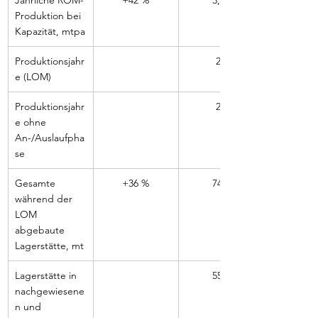
Jährliche ROM-
+42 %
3,20
Produktion bei 
Kapazität, mtpa
Produktionsjahr
26
e (LOM)
Produktionsjahr
21
e ohne 
An-/Auslaufpha
se
Gesamte 
+36 %
74,0
während der 
LOM 
abgebaute 
Lagerstätte, mt
Lagerstätte in 
55,0
nachgewiesene
n und 