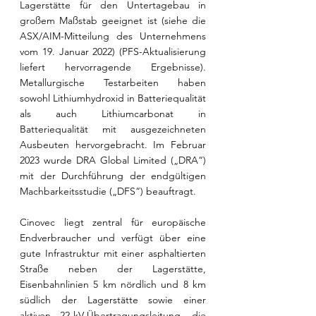
Lagerstätte für den Untertagebau in 
großem Maßstab geeignet ist (siehe die 
ASX/AIM-Mitteilung des Unternehmens 
vom 19. Januar 2022) (PFS-Aktualisierung 
liefert hervorragende Ergebnisse). 
Metallurgische Testarbeiten haben 
sowohl Lithiumhydroxid in Batteriequalität 
als auch Lithiumcarbonat in 
Batteriequalität mit ausgezeichneten 
Ausbeuten hervorgebracht. Im Februar 
2023 wurde DRA Global Limited („DRA“) 
mit der Durchführung der endgültigen 
Machbarkeitsstudie („DFS“) beauftragt.
Cinovec liegt zentral für europäische 
Endverbraucher und verfügt über eine 
gute Infrastruktur mit einer asphaltierten 
Straße neben der Lagerstätte, 
Eisenbahnlinien 5 km nördlich und 8 km 
südlich der Lagerstätte sowie einer 
aktiven 22-kV-Übertragungsleitung, die 