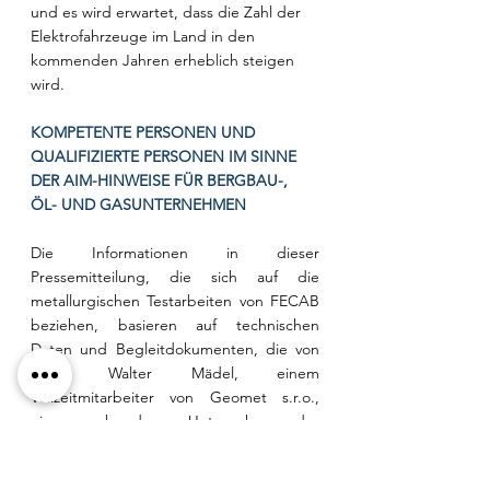
und es wird erwartet, dass die Zahl der 
Elektrofahrzeuge im Land in den 
kommenden Jahren erheblich steigen 
wird.
KOMPETENTE PERSONEN UND 
QUALIFIZIERTE PERSONEN IM SINNE 
DER AIM-HINWEISE FÜR BERGBAU-, 
ÖL- UND GASUNTERNEHMEN
Die Informationen in dieser 
Pressemitteilung, die sich auf die 
metallurgischen Testarbeiten von FECAB 
beziehen, basieren auf technischen 
Daten und Begleitdokumenten, die von 
Herrn Walter Mädel, einem 
Vollzeitmitarbeiter von Geomet s.r.o., 
einem verbundenen Unternehmen der 
Gesellschaft, zusammengestellt oder 
überwacht wurden, und geben diese fair 