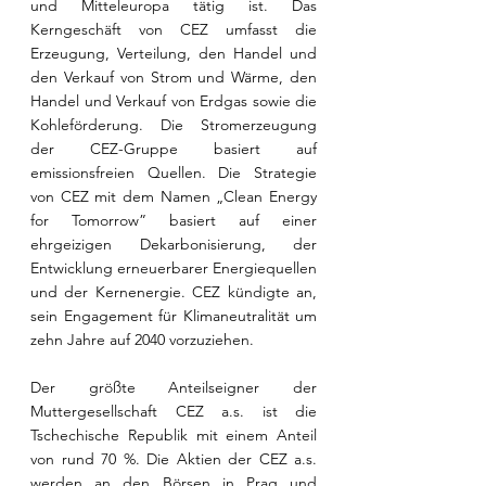
und Mitteleuropa tätig ist. Das 
Kerngeschäft von CEZ umfasst die 
Erzeugung, Verteilung, den Handel und 
den Verkauf von Strom und Wärme, den 
Handel und Verkauf von Erdgas sowie die 
Kohleförderung. Die Stromerzeugung 
der CEZ-Gruppe basiert auf 
emissionsfreien Quellen. Die Strategie 
von CEZ mit dem Namen „Clean Energy 
for Tomorrow” basiert auf einer 
ehrgeizigen Dekarbonisierung, der 
Entwicklung erneuerbarer Energiequellen 
und der Kernenergie. CEZ kündigte an, 
sein Engagement für Klimaneutralität um 
zehn Jahre auf 2040 vorzuziehen.
Der größte Anteilseigner der 
Muttergesellschaft CEZ a.s. ist die 
Tschechische Republik mit einem Anteil 
von rund 70 %. Die Aktien der CEZ a.s. 
werden an den Börsen in Prag und 