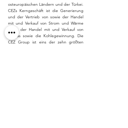
osteuropäischen Ländern und der Türkei. 
CEZs Kerngeschäft ist die Generierung 
und der Vertrieb von sowie der Handel 
mit und Verkauf von Strom und Wärme 
sowie der Handel mit und Verkauf von 
Erdgas sowie die Kohlegewinnung. Die 
CEZ Group ist eins der zehn größten 
Energieunternehmen Europas, hat 28.000 
Angestellte und einen Jahresumsatz von 
rund 9,97 Mrd. €. 
Der größte Aktionär des 
Mutterunternehmens CEZ a.s. ist 
Tschechien mit einem Anteil von rund 
70%. Die Aktien von CEZ a.s. werden an 
der Börse in Prag und Warschau 
gehandelt und sind in den PX- und WIG-
CEE-Börsenindizes vertreten. CEZs 
Marktkapitalisierung beläuft sich auf rund 
17,7 Mrd. €.