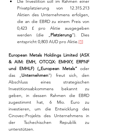
Die Investition soll im Rahmen einer 
Privatplatzierung von 12.315.213 
Aktien des Unternehmens erfolgen, 
die an die EBRD zu einem Preis von 
0,423 £ pro Aktie ausgegeben 
werden (die „
Platzierung
“). Dies 
entspricht 0,803 AUD pro Aktie.
[1]
European Metals Holdings Limited (ASX 
& AIM: EMH, OTCQX: EMHXY, ERPNF 
und EMHLF) („European Metals“
 oder 
das „
Unternehmen
“) freut sich, den 
Abschluss eines strategischen 
Investitionsabkommens bekannt zu 
geben, in dessen Rahmen die EBRD 
zugestimmt hat, 6 Mio. Euro zu 
investieren, um die Entwicklung des 
Cinovec-Projekts des Unternehmens in 
der Tschechischen Republik zu 
unterstützen.