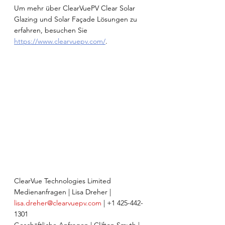
Um mehr über ClearVuePV Clear Solar 
Glazing und Solar Façade Lösungen zu 
erfahren, besuchen Sie 
https://www.clearvuepv.com/
.
ClearVue Technologies Limited
Medienanfragen | Lisa Dreher | 
lisa.dreher@clearvuepv.com
 | +1 425-442-
1301
Geschäftliche Anfragen | Clifton Smyth | 