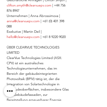
clifton.smyth@clearvuepv.com
 | +44 756 
876 8947
Unternehmen | Anna Abrossimova | 
anna@clearvuepv.com
 | +61 (0) 401 398 
088
Exekutive | Martin Deil | 
hello@clearvuepv.com
 | +61 8 9220 9020
ÜBER CLEARVUE TECHNOLOGIES 
LIMITED
ClearVue Technologies Limited (ASX: 
CPV) ist ein australisches 
Technologieunternehmen, das im 
Bereich der gebäudeintegrierten 
Photovoltaik (BPIV) tätig ist, der die 
Integration von Solartechnologie in 
Gebäudeoberflächen, insbesondere Glas 
und Gebäudefassaden, zur 
Bereitstellung erneuerbarer Energie 
umfasst. ClearVue hat eine 