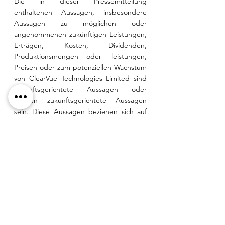
Die in dieser Pressemitteilung 
enthaltenen Aussagen, insbesondere 
Aussagen zu möglichen oder 
angenommenen zukünftigen Leistungen, 
Erträgen, Kosten, Dividenden, 
Produktionsmengen oder -leistungen, 
Preisen oder zum potenziellen Wachstum 
von ClearVue Technologies Limited sind 
zukunftsgerichtete Aussagen oder 
können zukunftsgerichtete Aussagen 
sein. Diese Aussagen beziehen sich auf 
zukünftige Ereignisse und Erwartungen 
und sind daher mit bekannten und 
unbekannten Risiken und 
Unwägbarkeiten behaftet. Die 
tatsächlichen Ergebnisse und 
Entwicklungen können aufgrund einer 
Vielzahl von Faktoren wesentlich davon 
abweichen, was in diesen 
zukunftsgerichteten Aussagen zum 
Ausdruck kommt. 