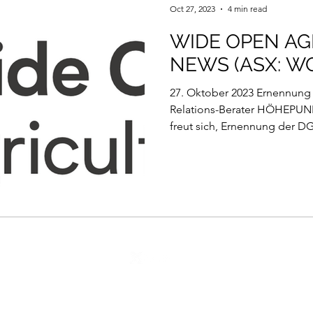
Oct 27, 2023
4 min read
WIDE OPEN AG
NEWS (ASX: W
27. Oktober 2023 Ernennung 
Relations-Berater HÖHEPUN
freut sich, Ernennung der D
©2026 by DGWA
Imprint
I
Disclaimer
I
Privacy Policy