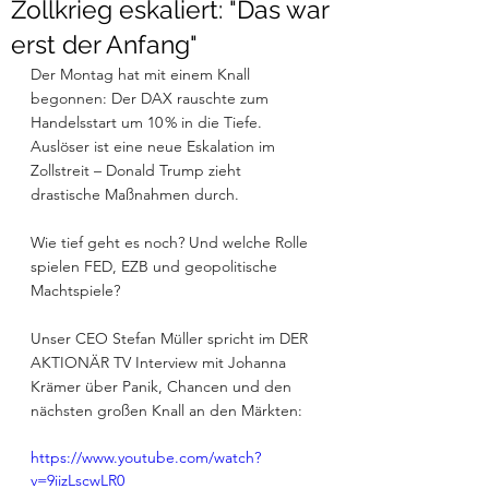
Zollkrieg eskaliert: "Das war
erst der Anfang"
Der Montag hat mit einem Knall 
begonnen: Der
 DAX 
rauschte zum 
Handelsstart um 10 % in die Tiefe. 
Auslöser ist eine neue Eskalation im 
Zollstreit – Donald Trump zieht 
drastische Maßnahmen durch.
Wie tief geht es noch? Und welche Rolle 
spielen
 FED, EZB 
und geopolitische 
Machtspiele?
Unser CEO
 Stefan Müller 
spricht im
 DER 
AKTIONÄR 
TV Interview mit
 Johanna 
Krämer 
über Panik, Chancen und den 
nächsten großen Knall an den Märkten:
https://www.youtube.com/watch?
v=9iizLscwLR0