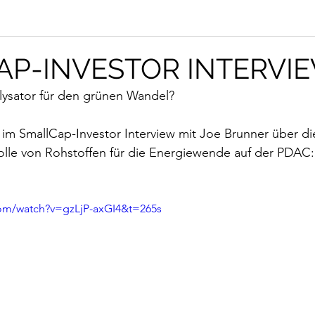
AP-INVESTOR INTERVI
alysator für den grünen Wandel? 
t im SmallCap-Investor Interview mit Joe Brunner über die
olle von Rohstoffen für die Energiewende auf der PDAC:
com/watch?v=gzLjP-axGI4&t=265s