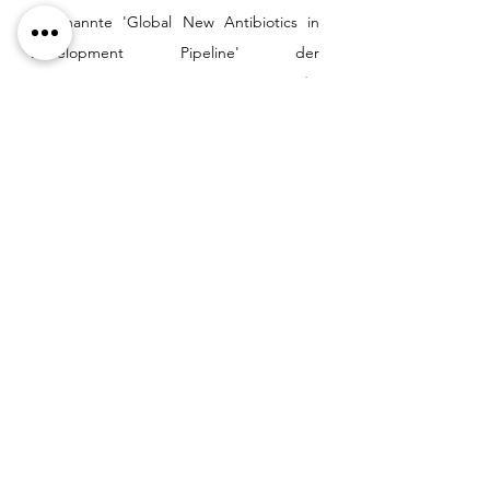
sogenannte 'Global New Antibiotics in 
Development Pipeline' der 
gemeinnützigen US-Organisation „T
h
e 
Pew Charitable Trusts“ aufgenommen. 
RECCE® 327 hat noch keine 
Marktzulassung für die Anwendung am 
Menschen erhalten und es sind weitere 
klinische Untersuchungen erforderlich, 
um die Sicherheit und Wirksamkeit des 
Präparats vollständig zu bewerten. 
Recce ist im Vollbesitz der Rechte an der 
automatisierten Herstellung zur 
Unterstützung der ersten klinischen 
Studien am Menschen. In seiner 
Antiinfektiva-Pipeline will Recce die 