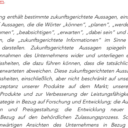
om
.
ng enthält bestimmte zukunftsgerichtete Aussagen, einsc
f Aussagen, die die Wörter „können“, „planen“, „werden
hmen“, „beabsichtigen“, „erwarten“, „dabei sein“ und a
n, die „zukunftsgerichtete Informationen“ im Sinne
darstellen. Zukunftsgerichtete Aussagen spiegeln 
nnahmen des Unternehmens wider und unterliegen ei
sheiten, die dazu führen können, dass die tatsächlic
erwarteten abweichen. Diese zukunftsgerichteten Aussa
sheiten, einschließlich, aber nicht beschränkt auf uns
Akzeptanz unserer Produkte auf dem Markt; unsere 
Produkte und zur Verbesserung der Leistungsfähigke
rategie in Bezug auf Forschung und Entwicklung; die Au
en und Preisgestaltung; die Entwicklung neuer 
 Bezug auf den behördlichen Zulassungsprozess. So
nwärtigen Ansichten des Unternehmens in Bezug a