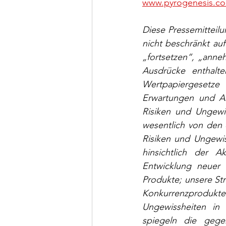
www.pyrogenesis.c
Diese Pressemitteilu
nicht beschränkt au
„fortsetzen“, „anne
Ausdrücke enthalte
Wertpapiergesetze 
Erwartungen und A
Risiken und Ungewis
wesentlich von den 
Risiken und Ungewis
hinsichtlich der 
Entwicklung neuer 
Produkte; unsere St
Konkurrenzprodukt
Ungewissheiten in
spiegeln die gege