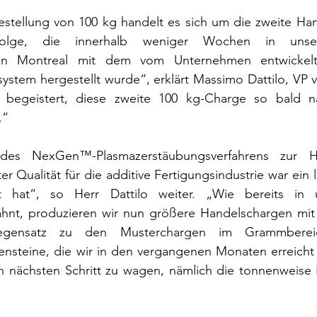
estellung von 100 kg handelt es sich um die zweite Han
Folge, die innerhalb weniger Wochen in unse
e in Montreal mit dem vom Unternehmen entwicke
ystem hergestellt wurde“, erklärt Massimo Dattilo, VP 
d begeistert, diese zweite 100 kg-Charge so bald n
.“
des NexGen™-Plasmazerstäubungsverfahrens zur He
er Qualität für die additive Fertigungsindustrie war ein 
t hat“, so Herr Dattilo weiter. „Wie bereits in un
hnt, produzieren wir nun größere Handelschargen mit
egensatz zu den Musterchargen im Grammberei
lensteine, die wir in den vergangenen Monaten erreicht 
n nächsten Schritt zu wagen, nämlich die tonnenweise H