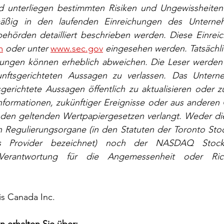
d unterliegen bestimmten Risiken und Ungewissheiten
lmäßig in den laufenden Einreichungen des Unterne
behörden detailliert beschrieben werden. Diese Einrei
m
 oder unter 
www.sec.gov
 eingesehen werden. Tatsächli
tungen können erheblich abweichen. Die Leser werden 
unftsgerichteten Aussagen zu verlassen. Das Unterne
sgerichtete Aussagen öffentlich zu aktualisieren oder zu
nformationen, zukünftiger Ereignisse oder aus anderen 
 den geltenden Wertpapiergesetzen verlangt. Weder die
Regulierungsorgane (in den Statuten der Toronto Stoc
ces Provider bezeichnet) noch der NASDAQ Stock
rantwortung für die Angemessenheit oder Richti
s Canada Inc. 
 erhalten Sie über: 