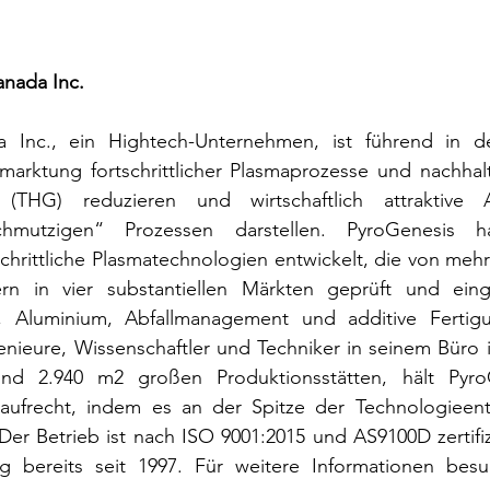
nada Inc.
 Inc., ein Hightech-Unternehmen, ist führend in de
marktung fortschrittlicher Plasmaprozesse und nachhalt
(THG) reduzieren und wirtschaftlich attraktive Al
hmutzigen“ Prozessen darstellen. PyroGenesis hat
schrittliche Plasmatechnologien entwickelt, die von mehr
ern in vier substantiellen Märkten geprüft und eing
ng, Aluminium, Abfallmanagement und additive Fertig
enieure, Wissenschaftler und Techniker in seinem Büro 
nd 2.940 m2 großen Produktionsstätten, hält PyroG
 aufrecht, indem es an der Spitze der Technologieen
Der Betrieb ist nach ISO 9001:2015 und AS9100D zertifizi