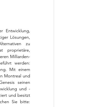
r Entwicklung, 
iger Lösungen, 
ternativen zu 
 proprietäre, 
eren Milliarden-
eführt werden: 
ung. Mit einem 
in Montreal und 
enesis seinen 
twicklung und -
ert und besitzt 
die ISO-Zertifizierung bereits seit 1997. Für weitere Informationen besuchen Sie bitte: 