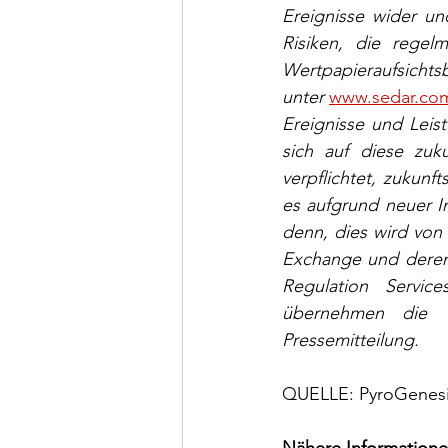
Ereignisse wider un
Risiken, die rege
Wertpapieraufsichts
unter 
www.sedar.co
Ereignisse und Leis
sich auf diese zuk
verpflichtet, zukunft
es aufgrund neuer I
denn, dies wird von
Exchange und deren 
Regulation Servi
übernehmen die Ve
Pressemitteilung.
QUELLE: PyroGenesi
Nähere Informationen