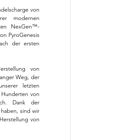
delscharge von 
rer modernen 
lten NexGen™-
von PyroGenesis 
ach der ersten 
rstellung von 
langer Weg, der 
serer letzten 
 Hunderten von 
ch. Dank der 
haben, sind wir 
erstellung von 