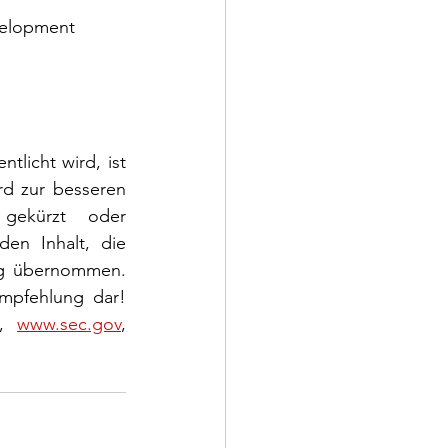
velopment 
tlicht wird, ist 
rd zur besseren 
gekürzt oder 
en Inhalt, die 
ng übernommen. 
mpfehlung dar! 
, 
www.sec.gov
, 