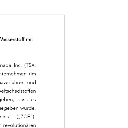
asserstoff mit 
ada Inc. (TSX: 
nternehmen (im 
verfahren und 
ltschadstoffen 
konzipiert, entwickelt, herstellt und vermarktet, freut sich bekannt zu geben, dass es 
gegeben wurde, 
ies („ZCE“)-
revolutionären 