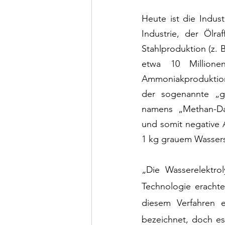
Heute ist die Indus
Industrie, der Ölr
Stahlproduktion (z. 
etwa 10 Millione
Ammoniakproduktion 
der sogenannte „g
namens „Methan-Dam
und somit negative 
1 kg grauem Wassers
„Die Wasserelektro
Technologie erachte
diesem Verfahren e
bezeichnet, doch es i