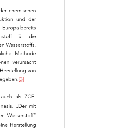
der chemischen 
uktion und der 
 Europa bereits 
toff für die 
n Wasserstoffs, 
liche Methode 
en verursacht 
Herstellung von 
gegeben.
[3]
 auch als ZCE-
esis. „Der mit 
r Wasserstoff“ 
eine Herstellung 