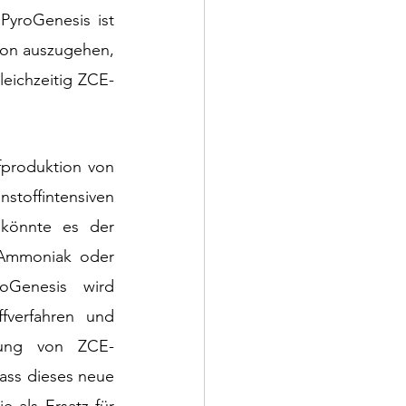
yroGenesis ist 
von auszugehen, 
leichzeitig ZCE-
produktion von 
toffintensiven 
könnte es der 
 Ammoniak oder 
oGenesis wird 
fverfahren und 
llung von ZCE-
ass dieses neue 