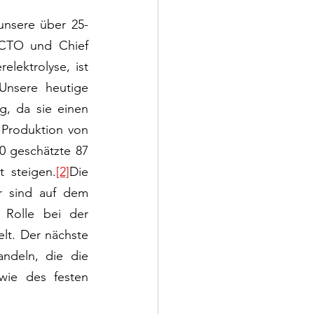
unsere über 25-
 CTO und Chief 
ektrolyse, ist 
Unsere heutige 
, da sie einen 
 Produktion von 
0 geschätzte 87 
t steigen.
[2]
Die 
r sind auf dem 
Rolle bei der 
t. Der nächste 
ndeln, die die 
wie des festen 