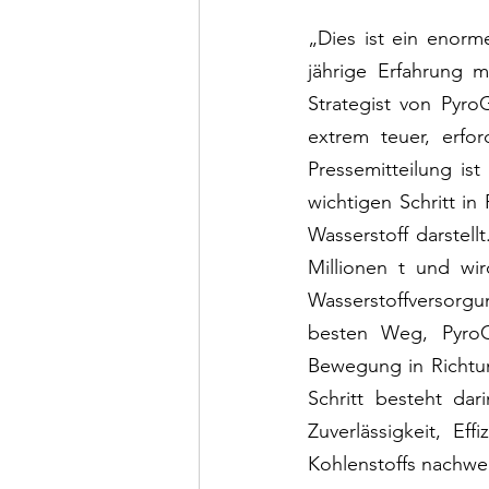
„Dies ist ein enorm
jährige Erfahrung m
Strategist von Pyro
extrem teuer, erfor
Pressemitteilung is
wichtigen Schritt in
Wasserstoff darstell
Millionen t und wir
Wasserstoffversorgu
besten Weg, PyroGe
Bewegung in Richtun
Schritt besteht dar
Zuverlässigkeit, Ef
Kohlenstoffs nachwe