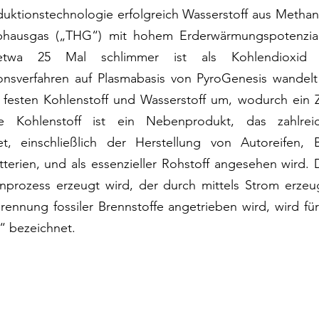
ktionstechnologie erfolgreich Wasserstoff aus Methan h
ibhausgas („THG“) mit hohem Erderwärmungspotenzial,
 etwa 25 Mal schlimmer ist als Kohlendioxid 
onsverfahren auf Plasmabasis von PyroGenesis wandelt
 festen Kohlenstoff und Wasserstoff um, wodurch ein Z
e Kohlenstoff ist ein Nebenprodukt, das zahlreiche
, einschließlich der Herstellung von Autoreifen, B
terien, und als essenzieller Rohstoff angesehen wird. D
nprozess erzeugt wird, der durch mittels Strom erze
rennung fossiler Brennstoffe angetrieben wird, wird für
f“ bezeichnet.