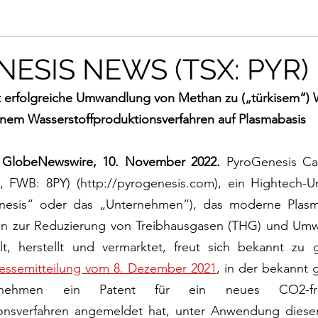
ESIS NEWS (TSX: PYR)
 erfolgreiche Umwandlung von Methan zu („türkisem“) W
inem Wasserstoffproduktionsverfahren auf Plasmabasis
 GlobeNewswire, 10. November 2022.
 PyroGenesis Can
FWB: 8PY) (http://pyrogenesis.com), ein Hightech-U
esis“ oder das „Unternehmen“), das moderne Plasma
n zur Reduzierung von Treibhausgasen (THG) und Umwe
Pressemitteilung vom 8. Dezember 2021
, in der bekannt 
nehmen ein Patent für ein neues CO2-fre
onsverfahren angemeldet hat, unter Anwendung dieser 