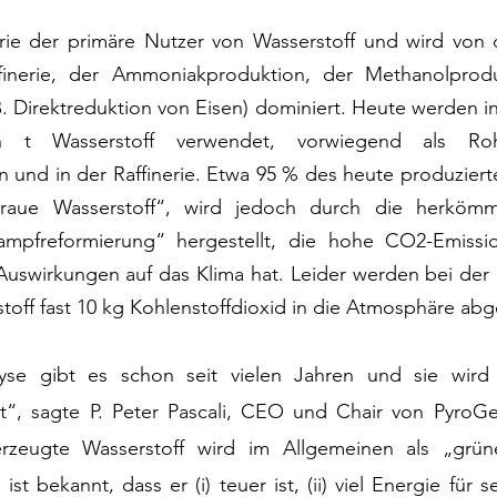
trie der primäre Nutzer von Wasserstoff und wird von 
affinerie, der Ammoniakproduktion, der Methanolprod
B. Direktreduktion von Eisen) dominiert. Heute werden in
n t Wasserstoff verwendet, vorwiegend als Rohs
und in der Raffinerie. Etwa 95 % des heute produzierte
raue Wasserstoff“, wird jedoch durch die herkömm
pfreformierung“ hergestellt, die hohe CO2-Emission
Auswirkungen auf das Klima hat. Leider werden bei der 
toff fast 10 kg Kohlenstoffdioxid in die Atmosphäre ab
lyse gibt es schon seit vielen Jahren und sie wird
t“, sagte P. Peter Pascali, CEO und Chair von PyroGen
rzeugte Wasserstoff wird im Allgemeinen als „grüne
st bekannt, dass er (i) teuer ist, (ii) viel Energie für s