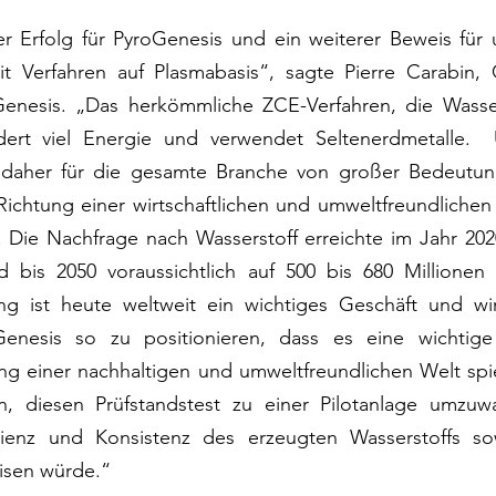
er Erfolg für PyroGenesis und ein weiterer Beweis für 
it Verfahren auf Plasmabasis“, sagte Pierre Carabin,
Genesis. „Das herkömmliche ZCE-Verfahren, die Wasserel
dert viel Energie und verwendet Seltenerdmetalle.  
t daher für die gesamte Branche von großer Bedeutung
 Richtung einer wirtschaftlichen und umweltfreundlichen
t. Die Nachfrage nach Wasserstoff erreichte im Jahr 202
d bis 2050 voraussichtlich auf 500 bis 680 Millionen 
ng ist heute weltweit ein wichtiges Geschäft und wi
nesis so zu positionieren, dass es eine wichtige 
g einer nachhaltigen und umweltfreundlichen Welt spiel
in, diesen Prüfstandstest zu einer Pilotanlage umzuwa
fizienz und Konsistenz des erzeugten Wasserstoffs so
isen würde.“