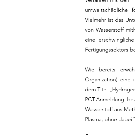
Verfahren mit den P
umweltschädliche f
Vielmehr ist das Un
von Wasserstoff mit
eine erschwinglich
Fertigungssektors be
Wie bereits erwäh
Organization) eine
dem Titel „Hydrogen
PCT-Anmeldung bezi
Wasserstoff aus Met
Plasma, ohne dabei 