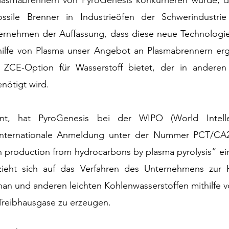
lasmabrennern von PyroGenesis konkurrieren würde, die 
ossile Brenner in Industrieöfen der Schwerindustrie
ternehmen der Auffassung, dass diese neue Technologie
hilfe von Plasma unser Angebot an Plasmabrennern ergä
e ZCE-Option für Wasserstoff bietet, der in anderen
nötigt wird.
nt, hat PyroGenesis bei der WIPO (World Intellec
 internationale Anmeldung unter der Nummer PCT/CA2
 production from hydrocarbons by plasma pyrolysis“ ein
eht sich auf das Verfahren des Unternehmens zur He
han und anderen leichten Kohlenwasserstoffen mithilfe 
Treibhausgase zu erzeugen.