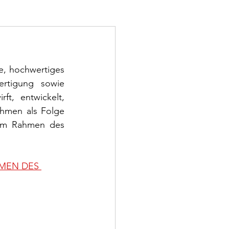
e, hochwertiges 
rtigung sowie 
t, entwickelt, 
ehmen als Folge 
 im Rahmen des 
HMEN DES 