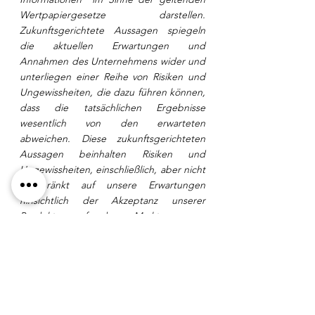
Wertpapiergesetze darstellen. 
Zukunftsgerichtete Aussagen spiegeln 
die aktuellen Erwartungen und 
Annahmen des Unternehmens wider und 
unterliegen einer Reihe von Risiken und 
Ungewissheiten, die dazu führen können, 
dass die tatsächlichen Ergebnisse 
wesentlich von den erwarteten 
abweichen. Diese zukunftsgerichteten 
Aussagen beinhalten Risiken und 
Ungewissheiten, einschließlich, aber nicht 
beschränkt auf unsere Erwartungen 
hinsichtlich der Akzeptanz unserer 
Produkte auf dem Markt; unsere 
Strategie zur Entwicklung neuer Produkte 
und zur Verbesserung der 
Leistungsfähigkeit bestehender 
Produkte; unsere Strategie in Bezug auf 
Forschung und Entwicklung; die 
Auswirkungen von Konkurrenzprodukten 