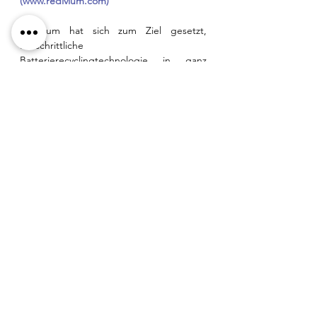
(
www.redivium.com
)
Redivium hat sich zum Ziel gesetzt, 
fortschrittliche 
Batterierecyclingtechnologie in ganz 
Europa anzubieten. Redivium hat auch 
die Vermarktungsrechte für die von 
Neometals entwickelte und von ACN630 
589 507 Pty Ltd lizenzierte Technologie für 
das Vereinigte Königreich, Irland, die 
nordischen Länder (Schweden, 
Norwegen, Dänemark und Finnland), 
Italien und Südosteuropa (Albanien, 
Bulgarien, Bosnien und Herzegowina, 
Kroatien, Griechenland, Rumänien, 
Serbien, Slowakei und Slowenien). ACN 
630 589 507 Pty Ltd ist im gemeinsamen 
Besitz von Neometals Ltd (ASX: NMT) 
und dem deutschen Engineering-
Unternehmen SMS Group GmbH.
Das sichere Recyclingverfahren von 