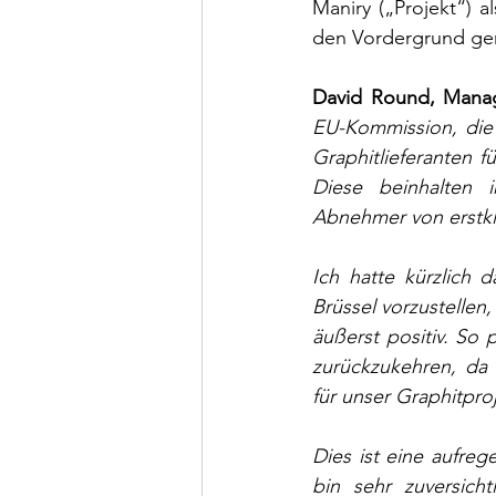
Maniry („Projekt“) a
den Vordergrund ger
David Round, Managi
EU-Kommission, die E
Graphitlieferanten f
Diese beinhalten i
Abnehmer von erstkl
Ich hatte kürzlich 
Brüssel vorzustellen
äußerst positiv. So
zurückzukehren, da 
für unser Graphitpro
Dies ist eine aufreg
bin sehr zuversich