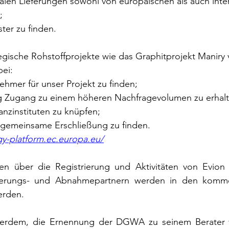
balen Lieferungen sowohl von europäischen als auch inte
;
ster zu finden.
egische Rohstoffprojekte wie das Graphitprojekt Maniry
bei: 
nehmer für unser Projekt zu finden;
ng Zugang zu einem höheren Nachfragevolumen zu erhalt
nanzinstituten zu knüpfen;
ine gemeinsame Erschließung zu finden.
gy-platform.ec.europa.eu/
en über die Registrierung und Aktivitäten von Evion
nzierungs- und Abnahmepartnern werden in den kom
erden.
ußerdem, die Ernennung der DGWA zu seinem Berater f