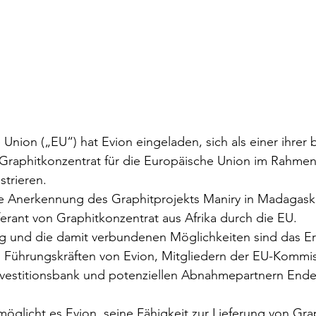
Union („EU“) hat Evion eingeladen, sich als einer ihrer
 Graphitkonzentrat für die Europäische Union im Rahme
strieren.
die Anerkennung des Graphitprojekts Maniry in Madagaskar
erant von Graphitkonzentrat aus Afrika durch die EU.
ng und die damit verbundenen Möglichkeiten sind das E
n Führungskräften von Evion, Mitgliedern der EU-Kommis
nvestitionsbank und potenziellen Abnahmepartnern End
möglicht es Evion, seine Fähigkeit zur Lieferung von Gra