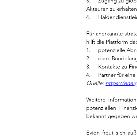
3.     Zugang zu glo
Akteuren zu erhalten
4.     Haldendienstlei
Für anerkannte strat
hilft die Plattform da
1.     potenzielle Ab
2.     dank Bündelu
3.     Kontakte zu Fi
4.     Partner für e
Quelle: 
https://ener
Weitere Information
potenziellen Fina
bekannt gegeben w
Evion freut sich a