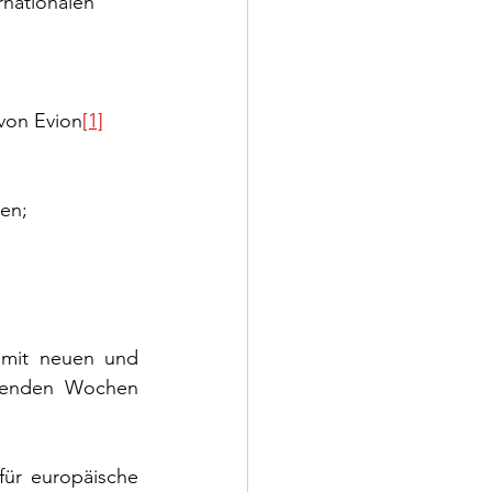
rnationalen 
 von Evion
[1]
en;
 mit neuen und 
menden Wochen 
ür europäische 