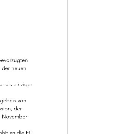
 bevorzugten 
n der neuen 
 als einziger 
rgebnis von 
sion, der 
e November 
phit an die EU 