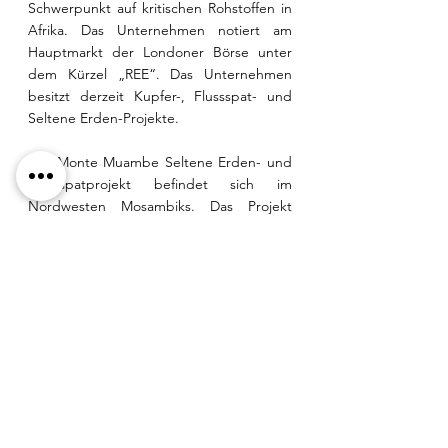
Schwerpunkt auf kritischen Rohstoffen in 
Afrika. Das Unternehmen notiert am 
Hauptmarkt der Londoner Börse unter 
dem Kürzel „REE“. Das Unternehmen 
besitzt derzeit Kupfer-, Flussspat- und 
Seltene Erden-Projekte.
Das Monte Muambe Seltene Erden- und 
Flussspatprojekt befindet sich im 
Nordwesten Mosambiks. Das Projekt 
wurde im Juni 2021 erworben, und das 
Unternehmen hat bisher über 7.800 m 
gebohrt und eine erste JORC-
Mineralressourcenschätzung von 13,6 
Millionen Tonnen mit 2,42 % TREO 
definiert. Ein Bericht der zuständigen 
Person einschließlich der Scoping-Studie 
für Monte Muambe wurde am 18. 
Oktober 2023 veröffentlicht. Das Projekt 
befindet sich nun im Stadium der 
Vormachbarkeitsstudie, wobei der 