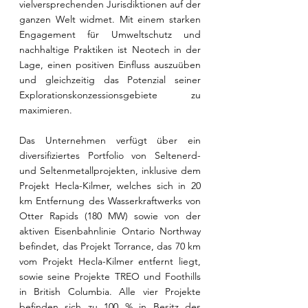
vielversprechenden Jurisdiktionen auf der 
ganzen Welt widmet. Mit einem starken 
Engagement für Umweltschutz und 
nachhaltige Praktiken ist Neotech in der 
Lage, einen positiven Einfluss auszuüben 
und gleichzeitig das Potenzial seiner 
Explorationskonzessionsgebiete zu 
maximieren.
Das Unternehmen verfügt über ein 
diversifiziertes Portfolio von Seltenerd- 
und Seltenmetallprojekten, inklusive dem 
Projekt Hecla-Kilmer, welches sich in 20 
km Entfernung des Wasserkraftwerks von 
Otter Rapids (180 MW) sowie von der 
aktiven Eisenbahnlinie Ontario Northway 
befindet, das Projekt Torrance, das 70 km 
vom Projekt Hecla-Kilmer entfernt liegt, 
sowie seine Projekte TREO und Foothills 
in British Columbia. Alle vier Projekte 
befinden sich zu 100 % in Besitz des 