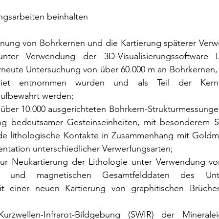
ngsarbeiten beinhalten
nung von Bohrkernen und die Kartierung späterer Verwe
nter Verwendung der 3D-Visualisierungssoftware Le
erneute Untersuchung von über 60.000 m an Bohrkernen, d
biet entnommen wurden und als Teil der Kernbi
ufbewahrt werden;
 über 10.000 ausgerichteten Bohrkern-Strukturmessungen
ung bedeutsamer Gesteinseinheiten, mit besonderem S
de lithologische Kontakte in Zusammenhang mit Goldmin
tation unterschiedlicher Verwerfungsarten;
r Neukartierung der Lithologie unter Verwendung von 
hen und magnetischen Gesamtfelddaten des Unt
t einer neuen Kartierung von graphitischen Brüche
Kurzwellen-Infrarot-Bildgebung (SWIR) der Mineralei