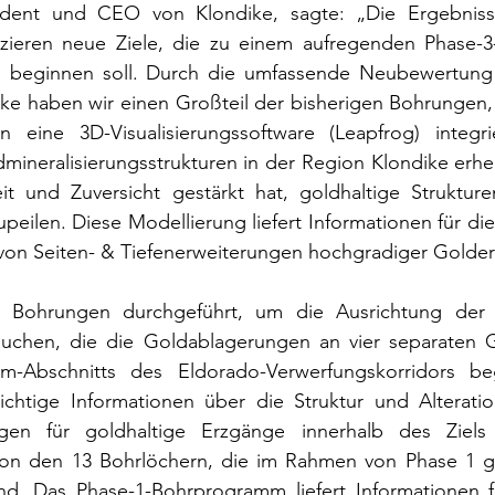
sident und CEO von Klondike, sagte: „Die Ergebniss
fizieren neue Ziele, die zu einem aufregenden Phase-
e beginnen soll. Durch die umfassende Neubewertung 
ke haben wir einen Großteil der bisherigen Bohrungen
 eine 3D-Visualisierungssoftware (Leapfrog) integri
mineralisierungsstrukturen in der Region Klondike erheb
t und Zuversicht gestärkt hat, goldhaltige Strukturen
peilen. Diese Modellierung liefert Informationen für di
von Seiten- & Tiefenerweiterungen hochgradiger Golde
 Bohrungen durchgeführt, um die Ausrichtung der 
rsuchen, die die Goldablagerungen an vier separaten
km-Abschnitts des Eldorado-Verwerfungskorridors be
wichtige Informationen über die Struktur und Alteratio
en für goldhaltige Erzgänge innerhalb des Ziels 
von den 13 Bohrlöchern, die im Rahmen von Phase 1 g
d. Das Phase-1-Bohrprogramm liefert Informationen f