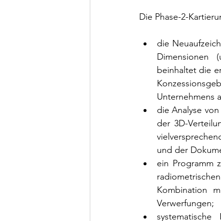
Die Phase-2-Kartieru
die Neuaufzeich
Dimensionen (u
beinhaltet die 
Konzessionsge
Unternehmens a
die Analyse von
der 3D-Verteil
vielversprechen
und der Dokumen
ein Programm zu
radiometrisc
Kombination mi
Verwerfungen;
systematische 