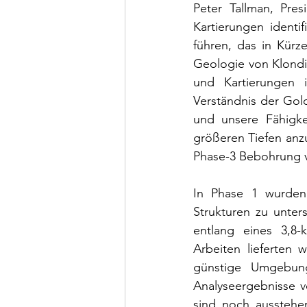
Peter Tallman, Pre
Kartierungen identi
führen, das in Kürz
Geologie von Klondi
und Kartierungen in
Verständnis der Gold
und unsere Fähigkei
größeren Tiefen anzu
Phase-3 Bebohrung 
In Phase 1 wurden
Strukturen zu unte
entlang eines 3,8-
Arbeiten lieferten 
günstige Umgebung
Analyseergebnisse 
sind noch ausstehen