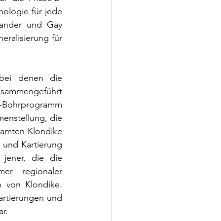
hologie für jede 
ander und Gay 
ralisierung für 
bei denen die 
sammengeführt 
-Bohrprogramm 
enstellung, die 
amten Klondike 
 und Kartierung 
jener, die die 
er regionaler 
 von Klondike. 
artierungen und 
r.