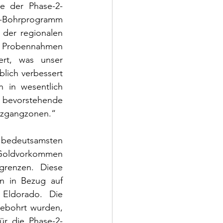
e der Phase-2-
3-Bohrprogramm 
der regionalen 
, Probennahmen 
ert, was unser 
lich verbessert 
 in wesentlich 
e bevorstehende 
rzgangzonen.“
bedeutsamsten 
 Goldvorkommen 
grenzen. Diese 
n in Bezug auf 
Eldorado. Die 
ebohrt wurden, 
ür die Phase-2-