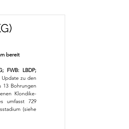
G)
mm bereit
G; FWB: LBDP; 
in Update zu den 
s 13 Bohrungen 
enen Klondike-
es umfasst 729 
stadium (siehe 