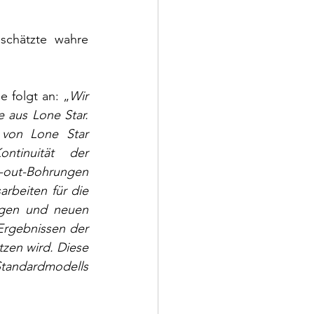
schätzte wahre 
 folgt an: „
Wir 
 aus Lone Star. 
von Lone Star 
ntinuität der 
p-out-Bohrungen 
rbeiten für die 
ngen und neuen 
rgebnissen der 
zen wird. Diese 
tandardmodells 