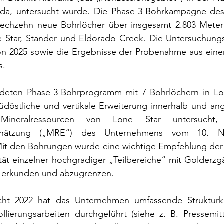
ada, untersucht wurde. Die Phase-3-Bohrkampagne de
sechzehn neue Bohrlöcher über insgesamt 2.803 Meter
e Star, Stander und Eldorado Creek. Die Untersuchungs
n 2025 sowie die Ergebnisse der Probenahme aus eine
s.
deten Phase-3-Bohrprogramm mit 7 Bohrlöchern in Lo
südöstliche und vertikale Erweiterung innerhalb und an
 Mineralressourcen von Lone Star untersucht
nschätzung („MRE“) des Unternehmens vom 10. N
Mit den Bohrungen wurde eine wichtige Empfehlung der 
tät einzelner hochgradiger „Teilbereiche“ mit Golderzg
 erkunden und abzugrenzen.
ht 2022 hat das Unternehmen umfassende Strukturkar
llierungsarbeiten durchgeführt (siehe z. B. Pressemitt