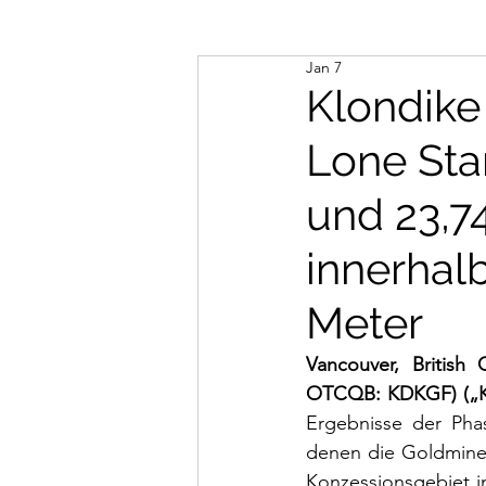
Jan 7
Klondike
Lone Sta
und 23,7
innerhalb
Meter
Vancouver, British
OTCQB: KDKGF) („Kl
Ergebnisse der Pha
denen die Goldminer
Konzessionsgebiet i