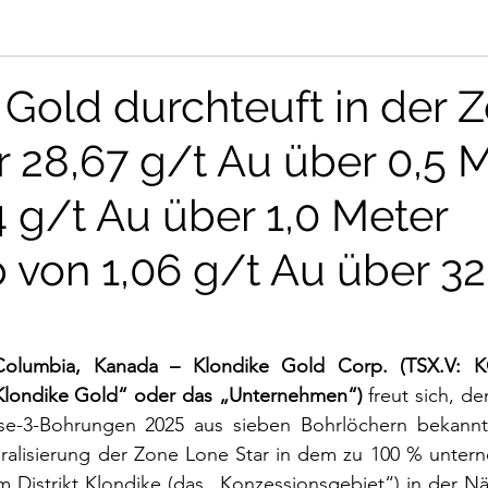
 Gold durchteuft in der 
r 28,67 g/t Au über 0,5 
4 g/t Au über 1,0 Meter
 von 1,06 g/t Au über 32
 Columbia, Kanada – Klondike Gold Corp. (TSX.V: K
ondike Gold“ oder das „Unternehmen“) 
freut sich, de
se-3-Bohrungen 2025 aus sieben Bohrlöchern bekannt
alisierung der Zone Lone Star in dem zu 100 % unter
m Distrikt Klondike (das „Konzessionsgebiet“) in der N