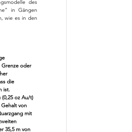
ngsmodelle des 
he“ in Gängen 
, wie es in den 
ge 
r Grenze oder 
her 
ss die 
 ist.
(0,25 oz Au/t) 
 Gehalt von 
Quarzgang mit 
zweiten 
r 35,5 m von 