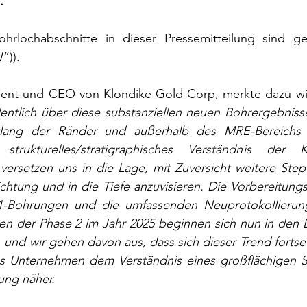
.
hrlochabschnitte in dieser Pressemitteilung sind ge
“)).
ident und CEO von Klondike Gold Corp, merkte dazu wie
entlich über diese substanziellen neuen Bohrergebnisse
lang der Ränder und außerhalb des MRE-Bereichs 
strukturelles/stratigraphisches Verständnis der Ko
 versetzen uns in die Lage, mit Zuversicht weitere Ste
ichtung und in die Tiefe anzuvisieren. Die Vorbereitungsa
e-1-Bohrungen und die umfassenden Neuprotokollieru
en der Phase 2 im Jahr 2025 beginnen sich nun in den E
 und wir gehen davon aus, dass sich dieser Trend fortset
s Unternehmen dem Verständnis eines großflächigen S
ung näher.