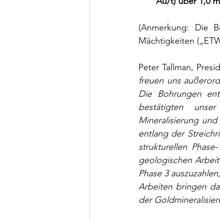
Au/t) über 1,0 m
(Anmerkung: Die Bo
Mächtigkeiten („ETW
Peter Tallman, Pres
freuen uns außerord
Die Bohrungen ent
bestätigten unser 
Mineralisierung und
entlang der Streichr
strukturellen Phas
geologischen Arbeit
Phase 3 auszuzahlen,
Arbeiten bringen da
der Goldmineralisier