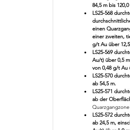
84,5 m bis 120,0
LS25-568 durcht
durchschnittlich
einen Quarzgang
einer zweiten, 
g/t Au über 12,5
LS25-569 durcht
Au/t) über 0,5 
von 0,48 g/t Au 
LS25-570 durcht
ab 54,5 m.
LS25-571 durcht
ab der Oberfläch
Quarzgangzone m
LS25-572 durcht
ab 24,5 m, einsc