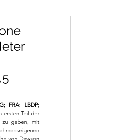
Zone
Meter
,5
G; FRA: LBDP; 
n ersten Teil der 
 zu geben, mit 
nehmenseigenen 
ähe von Dawson 