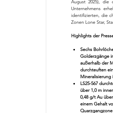
August 2025), die d
Unternehmens erheb
identifizierten, die
Zonen Lone Star, Sta
Highlights der Press
Sechs Bohrlöch
Golderzgänge in
außerhalb der M
durchteuften ei
Mineralisierung 
LS25-567 durcht
über 1,0 m inne
0,48 g/t Au übe
einem Gehalt von
Quarzgangzone m