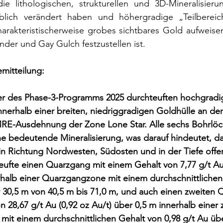
ie lithologischen, strukturellen und 3D-Mineralisieru
lich verändert haben und höhergradige „Teilbereic
 charakteristischerweise grobes sichtbares Gold aufweisen
nder und Gay Gulch festzustellen ist.
emitteilung:
er des Phase-3-Programms 2025 durchteuften hochgradi
nerhalb einer breiten, niedriggradigen Goldhülle an de
RE-Ausdehnung der Zone Lone Star. Alle sechs Bohrlöc
ne bedeutende Mineralisierung, was darauf hindeutet, da
in Richtung Nordwesten, Südosten und in der Tiefe offen
eufte einen Quarzgang mit einem Gehalt von 7,77 g/t Au 
rhalb einer Quarzgangzone mit einem durchschnittlichen
r 30,5 m von 40,5 m bis 71,0 m, und auch einen zweiten 
 28,67 g/t Au (0,92 oz Au/t) über 0,5 m innerhalb einer 
it einem durchschnittlichen Gehalt von 0,98 g/t Au übe