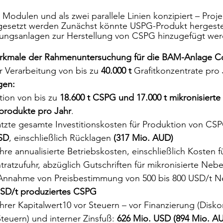
Modulen und als zwei parallele Linien konzipiert – Proje
esetzt werden Zunächst könnte USPG-Produkt hergestel
tungsanlagen zur Herstellung von CSPG hinzugefügt we
rkmale der Rahmenuntersuchung für die BAM-Anlage Col
r Verarbeitung von bis zu 
40.000 t
 Grafitkonzentrate pro 
gen:
ion von bis zu 
18.600 t CSPG und 17.000 t mikronisierte 
rodukte pro Jahr
.
tzte gesamte Investitionskosten für Produktion von CSP
SD
, einschließlich Rücklagen 
(317 Mio. AUD)
re annualisierte Betriebskosten, einschließlich Kosten f
ratzufuhr, abzüglich Gutschriften für mikronisierte Ne
 Annahme von Preisbestimmung von 500 bis 800 USD/t N
USD/t produziertes CSPG
rer Kapitalwert10 vor Steuern – vor Finanzierung (Disko
teuern) und interner Zinsfuß: 
626 Mio. USD (894 Mio. AU