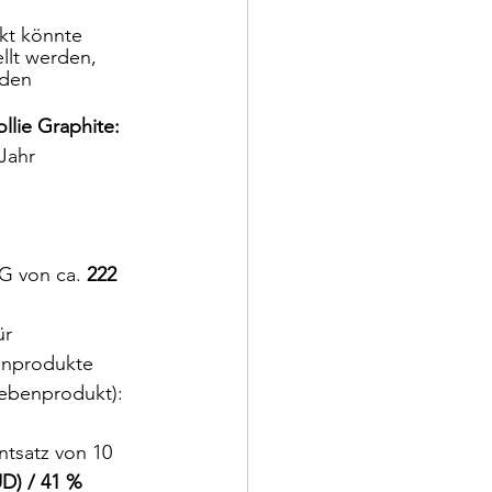
kt könnte 
lt werden, 
rden
lie Graphite:
Jahr
G von ca. 
222 
ür 
benprodukte 
ebenprodukt): 
ntsatz von 10 
D) / 41 %