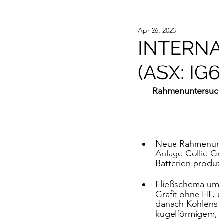
Apr 26, 2023
INTERN
(ASX: IG6
Rahmenuntersuchu
Neue Rahmenunte
Anlage Collie G
Batterien produ
Fließschema umf
Grafit ohne HF, 
danach Kohlenst
kugelförmigem, 