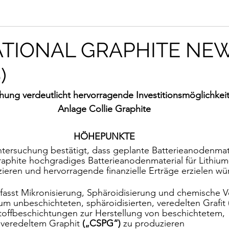
ATIONAL GRAPHITE NE
)
ng verdeutlicht hervorragende Investitionsmöglichkei
Anlage Collie Graphite
HÖHEPUNKTE
rsuchung bestätigt, dass geplante Batterieanodenmate
raphite hochgradiges Batterieanodenmaterial für Lithium
zieren und hervorragende finanzielle Erträge erzielen wü
asst Mikronisierung, Sphäroidisierung und chemische V
um unbeschichteten, sphäroidisierten, veredelten Grafit 
offbeschichtungen zur Herstellung von beschichtetem, 
veredeltem Graphit 
(„CSPG“)
 zu produzieren