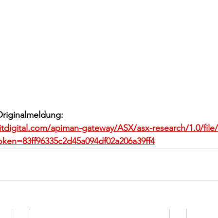
Originalmeldung:
itdigital.com/apiman-gateway/ASX/asx-research/1.0/file
oken=83ff96335c2d45a094df02a206a39ff4