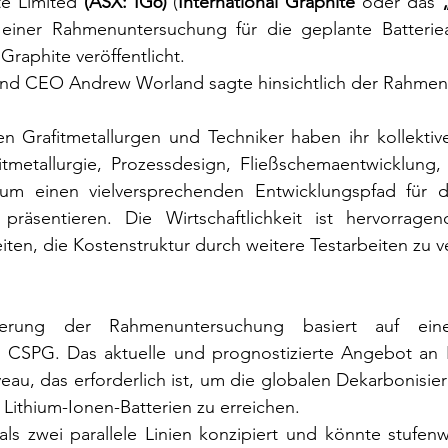
te Limited 
(ASX: IG6)
 (
International Graphite
 oder das 
Graphite veröffentlicht.
und CEO Andrew Worland sagte hinsichtlich der Rahme
n Grafitmetallurgen und Techniker haben ihr kollektiv
tmetallurgie, Prozessdesign, Fließschemaentwicklung,
 um einen vielversprechenden Entwicklungspfad für 
präsentieren. Die Wirtschaftlichkeit ist hervorrage
iten, die Kostenstruktur durch weitere Testarbeiten zu 
ierung der Rahmenuntersuchung basiert auf einer 
 CSPG. Das aktuelle und prognostizierte Angebot an Nat
eau, das erforderlich ist, um die globalen Dekarbonisier
Lithium-Ionen-Batterien zu erreichen.
ls zwei parallele Linien konzipiert und könnte stufenw