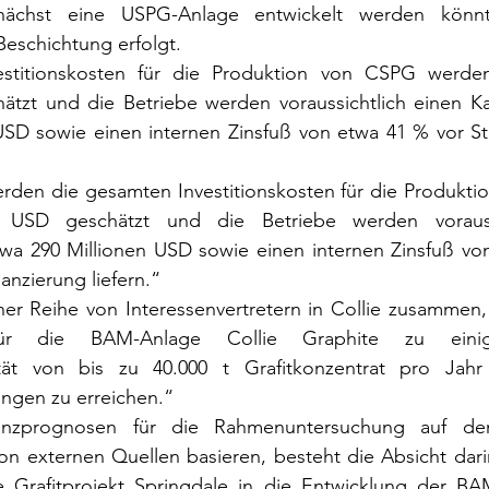
ächst eine USPG-Anlage entwickelt werden könnt
Beschichtung erfolgt.
stitionskosten für die Produktion von CSPG werden
ätzt und die Betriebe werden voraussichtlich einen Kap
USD sowie einen internen Zinsfuß von etwa 41 % vor Ste
werden die gesamten Investitionskosten für die Produkti
 USD geschätzt und die Betriebe werden voraussi
twa 290 Millionen USD sowie einen internen Zinsfuß von
anzierung liefern.“
ner Reihe von Interessenvertretern in Collie zusammen,
 für die BAM-Anlage Collie Graphite zu eini
ität von bis zu 40.000 t Grafitkonzentrat pro Jahr
ungen zu erreichen.“
anzprognosen für die Rahmenuntersuchung auf de
on externen Quellen basieren, besteht die Absicht dari
Grafitprojekt Springdale in die Entwicklung der BAM