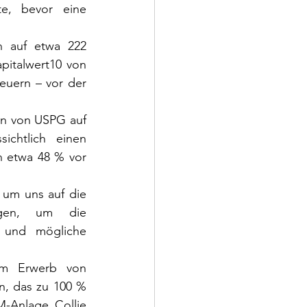
e, bevor eine 
 auf etwa 222 
italwert10 von 
uern – vor der 
on von USPG auf 
chtlich einen 
 etwa 48 % vor 
 um uns auf die 
gen, um die 
 und mögliche 
m Erwerb von 
n, das zu 100 % 
-Anlage Collie 