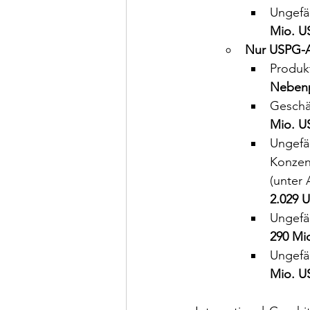
Ungefäh
Mio. U
Nur USPG-A
Produkt
Nebenp
Geschä
Mio. U
Ungefäh
Konzent
(unter
2.029 
Ungefäh
290 Mi
Ungefäh
Mio. U