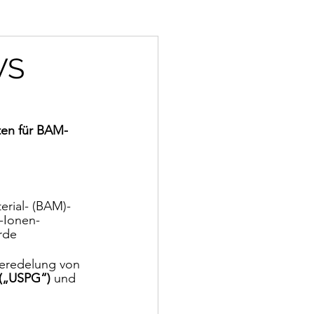
WS
ten für BAM-
rial- (BAM)-
-Ionen-
rde
eredelung von 
(„USPG“)
 und 