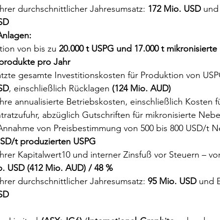
rer durchschnittlicher Jahresumsatz: 
172 Mio. USD
 und
SD
nlagen:
ion von bis zu 
20.000 t USPG und 17.000 t mikronisierte 
rodukte pro Jahr
tzte gesamte Investitionskosten für Produktion von USP
SD
, einschließlich Rücklagen 
(124 Mio. AUD)
re annualisierte Betriebskosten, einschließlich Kosten f
ratzufuhr, abzüglich Gutschriften für mikronisierte Ne
 Annahme von Preisbestimmung von 500 bis 800 USD/t N
USD/t produzierten USPG
rer Kapitalwert10 und interner Zinsfuß vor Steuern – vor
o. USD (412 Mio. AUD) / 48 %
rer durchschnittlicher Jahresumsatz: 
95 Mio. USD
 und 
SD