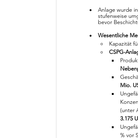
Anlage wurde in 
stufenweise umg
bevor Beschich
Wesentliche Me
Kapazität fü
CSPG-Anla
Produkt
Nebenp
Geschä
Mio. U
Ungefäh
Konzent
(unter
3.175 
Ungefäh
% vor S