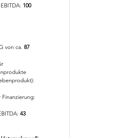
 EBITDA: 
100 
G von ca. 
87 
ür 
benprodukte 
ebenprodukt): 
 Finanzierung: 
EBITDA: 
43 