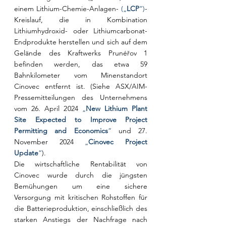
einem Lithium-Chemie-Anlagen- 
(„
LCP
“)
-
Kreislauf, die in Kombination 
Lithiumhydroxid- oder Lithiumcarbonat-
Endprodukte herstellen und sich auf dem 
Gelände des Kraftwerks Prunéřov 1 
befinden werden, das etwa 59 
Bahnkilometer vom Minenstandort 
Cinovec entfernt ist. (Siehe ASX/AIM-
Pressemitteilungen des Unternehmens 
vom 26. April 2024 
„
New Lithium Plant 
Site Expected to Improve Project 
Permitting and Economics
“
 und 27. 
November 2024 
„
Cinovec Project 
Update
“
).
Die wirtschaftliche Rentabilität von 
Cinovec wurde durch die jüngsten 
Bemühungen um eine sichere 
Versorgung mit kritischen Rohstoffen für 
die Batterieproduktion, einschließlich des 
starken Anstiegs der Nachfrage nach 