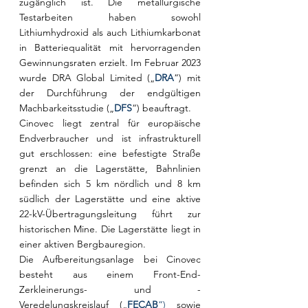
zugänglich ist. Die metallurgische 
Testarbeiten haben sowohl 
Lithiumhydroxid als auch Lithiumkarbonat 
in Batteriequalität mit hervorragenden 
Gewinnungsraten erzielt. Im Februar 2023 
wurde DRA Global Limited („
DRA
“) mit 
der Durchführung der endgültigen 
Machbarkeitsstudie („
DFS
“) beauftragt.
Cinovec liegt zentral für europäische 
Endverbraucher und ist infrastrukturell 
gut erschlossen: eine befestigte Straße 
grenzt an die Lagerstätte, Bahnlinien 
befinden sich 5 km nördlich und 8 km 
südlich der Lagerstätte und eine aktive 
22-kV-Übertragungsleitung führt zur 
historischen Mine. Die Lagerstätte liegt in 
einer aktiven Bergbauregion.
Die Aufbereitungsanlage bei Cinovec 
besteht aus einem Front-End-
Zerkleinerungs- und -
Veredelungskreislauf („
FECAB
“)
 sowie 