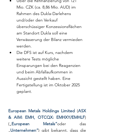
Über die Refinanzierung von 121 
Mio. CZK (ca. 8,86 Mio. AUD) im 
Rahmen des Dukla-Darlehens 
und/oder den Verkauf 
überschüssiger Konzessionsflächen 
am Standort Dukla soll eine 
Verwässerung der Bilanz vermieden 
werden.
Die DFS ist auf Kurs, nachdem 
weitere Tests mögliche 
Einsparungen bei den Reagenzien 
und beim Abfallaufkommen in 
Aussicht gestellt haben. Eine 
Fertigstellung ist im Oktober 2025 
geplant.
European Metals Holdings Limited 
(
ASX 
& AIM: EMH, OTCQX: EMHXY/EMHLF
) 
(„
European Metals“
oder das 
„
Unternehmen“
) gibt bekannt, dass die 