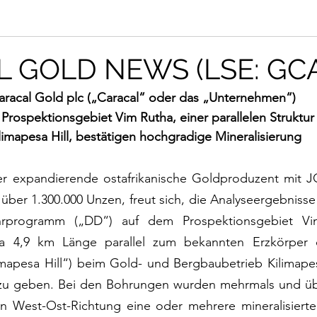
 GOLD NEWS (LSE: GCA
aracal Gold plc („Caracal“ oder das „Unternehmen“) 
rospektionsgebiet Vim Rutha, einer parallelen Struktur 
limapesa Hill, bestätigen hochgradige Mineralisierung
er expandierende ostafrikanische Goldproduzent mit 
ber 1.300.000 Unzen, freut sich, die Analyseergebnisse
rprogramm („DD“) auf dem Prospektionsgebiet Vim
 4,9 km Länge parallel zum bekannten Erzkörper de
limapesa Hill“) beim Gold- und Bergbaubetrieb Kilimapes
 zu geben. Bei den Bohrungen wurden mehrmals und übe
n West-Ost-Richtung eine oder mehrere mineralisierte 