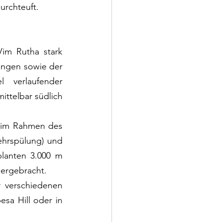
urchteuft.
im Rutha stark 
ungen sowie der 
 verlaufender 
ttelbar südlich 
 im Rahmen des 
rspülung) und 
anten 3.000 m 
ergebracht. 
 verschiedenen 
sa Hill oder in 