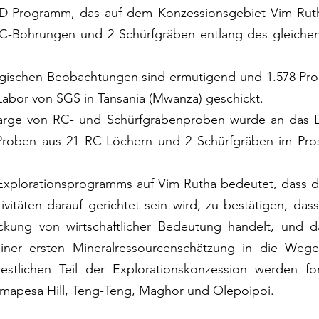
 DD-Programm, das auf dem Konzessionsgebiet Vim Ruth
-Bohrungen und 2 Schürfgräben entlang des gleichen m
ogischen Beobachtungen sind ermutigend und 1.578 Pro
Labor von SGS in Tansania (Mwanza) geschickt.
arge von RC- und Schürfgrabenproben wurde an das Lab
roben aus 21 RC-Löchern und 2 Schürfgräben im Pros
Explorationsprogramms auf Vim Rutha bedeutet, dass d
vitäten darauf gerichtet sein wird, zu bestätigen, dass 
kung von wirtschaftlicher Bedeutung handelt, und da
iner ersten Mineralressourcenschätzung in die Wege 
restlichen Teil der Explorationskonzession werden for
imapesa Hill, Teng-Teng, Maghor und Olepoipoi.