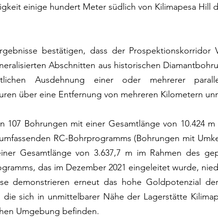
igkeit einige hundert Meter südlich von Kilimapesa Hill d
rgebnisse bestätigen, dass der Prospektionskorridor V
mineralisierten Abschnitten aus historischen Diamantbohr
itlichen Ausdehnung einer oder mehrerer parallel
kturen über eine Entfernung von mehreren Kilometern unmi
den 107 Bohrungen mit einer Gesamtlänge von 10.424 m
 umfassenden RC-Bohrprogramms (Bohrungen mit Umkeh
iner Gesamtlänge von 3.637,7 m im Rahmen des gepl
ramms, das im Dezember 2021 eingeleitet wurde, nied
sse demonstrieren erneut das hohe Goldpotenzial der
 die sich in unmittelbarer Nähe der Lagerstätte Kilimape
chen Umgebung befinden.