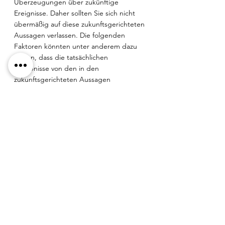
Überzeugungen über zukünftige 
Ereignisse. Daher sollten Sie sich nicht 
übermäßig auf diese zukunftsgerichteten 
Aussagen verlassen. Die folgenden 
Faktoren könnten unter anderem dazu 
führen, dass die tatsächlichen 
Ergebnisse von den in den 
zukunftsgerichteten Aussagen 
festgelegten abweichen: Ergebnisse aus 
laufenden geotechnischen Analysen von 
Projekten; Geschäftsbedingungen in 
Brasilien; allgemeine wirtschaftliche 
Bedingungen, geopolitische Ereignisse 
und regulatorische Änderungen; 
Verfügbarkeit von Kapital; die Fähigkeit 
von Atlas Lithium, ihre 
Wettbewerbsposition zu halten; 
manipulative Versuche von 
Leerverkäufern, den Aktienkurs zu 
drücken; und die Abhängigkeit von 
Schlüsselmanagementpersonen.