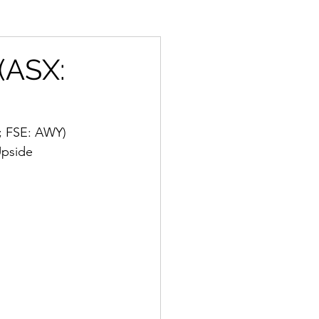
(ASX:
; FSE: AWY) 
Upside 